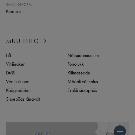
OMANDIVORM
Kinnisasi
MUU INFO
Lift
Nõupidamisruum
Vitriinaken
Fonolukk
Dušš
Kliimaseade
Ventilatsioon
Mööbli võimalus
Köögimööbel
Eraldi sissepääs
Sissepääs tänavalt