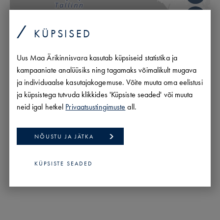
KÜPSISED
Uus Maa Ärikinnisvara kasutab küpsiseid statistika ja
kampaaniate analüüsiks ning tagamaks võimalikult mugava
ja individuaalse kasutajakogemuse. Võite muuta oma eelistusi
ja küpsistega tutvuda klikkides 'Küpsiste seaded' või muuta
neid igal hetkel
Privaatsustingimuste
all.
NÕUSTU JA JÄTKA
KÜPSISTE SEADED
MapLibre
|
OpenFreeMap
© OpenMapTiles
Data from
OpenStreetMap