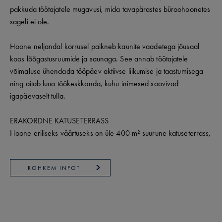
pakkuda töötajatele mugavusi, mida tavapärastes büroohoonetes
sageli ei ole.
Hoone neljandal korrusel paikneb kaunite vaadetega jõusaal
koos lõõgastusruumide ja saunaga. See annab töötajatele
võimaluse ühendada tööpäev aktiivse liikumise ja taastumisega
ning aitab luua töökeskkonda, kuhu inimesed soovivad
igapäevaselt tulla.
ERAKORDNE KATUSETERRASS
Hoone eriliseks väärtuseks on üle 400 m² suurune katuseterrass,
ROHKEM INFOT