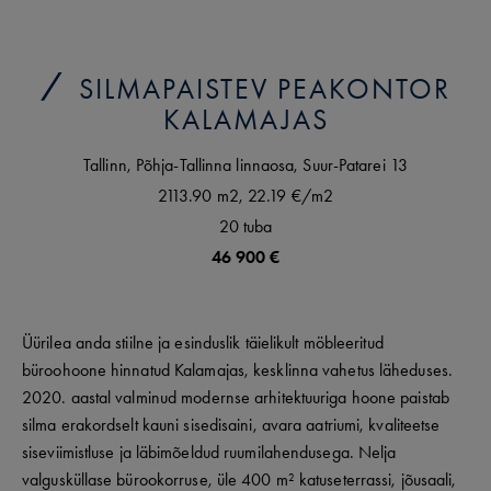
SILMAPAISTEV PEAKONTOR
KALAMAJAS
Tallinn,
Põhja-Tallinna linnaosa,
Suur-Patarei
13
2113.90 m2,
22.19 €
/m2
20
tuba
46 900 €
Üürilea anda stiilne ja esinduslik täielikult möbleeritud
büroohoone hinnatud Kalamajas, kesklinna vahetus läheduses.
2020. aastal valminud modernse arhitektuuriga hoone paistab
silma erakordselt kauni sisedisaini, avara aatriumi, kvaliteetse
siseviimistluse ja läbimõeldud ruumilahendusega. Nelja
valgusküllase bürookorruse, üle 400 m² katuseterrassi, jõusaali,