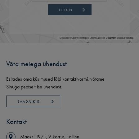
LIITUN
MapLibre
|
OpenFreeMap
© OpenMapTiles
Data from
OpenStreetMap
Võta meiega ühendust
Esitades oma küsimused läbi kontaktivormi, võtame
Sinuga peatselt ise ühendust.
SAADA KIRI
Kontakt
Maakri
19/1
,
V korrus
,
Tallinn