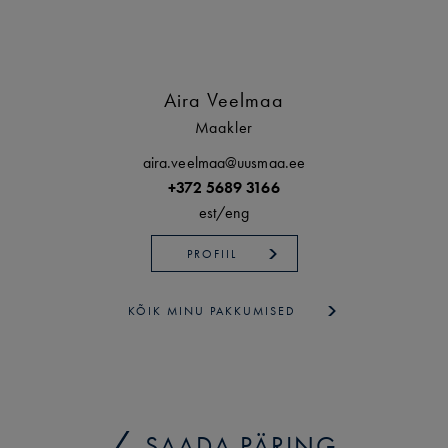
Aira Veelmaa
Maakler
aira.veelmaa@uusmaa.ee
+372 5689 3166
est/
eng
PROFIIL
KÕIK MINU PAKKUMISED
SAADA PÄRING