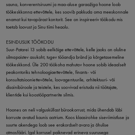
sauna, konverentsiruumi ja maa-aluse garaažiga hoone loob
töökeskkonna ettevõttele, kes soovib pakkuda oma meeskonnale
enamat kui tavapärast kontorit. See on inspireeriv töökodu mis
toetab loovust ja Sinu tiimi heaolu.
ESINDUSLIK TÖÖKODU
Suur-Patarei 13 sobib eelkõige ettevõttele, kelle jaoks on oluline
silmapaistev asukoht, tugev tööandja bränd ja kõrgetasemeline
töökeskkond. Üle 200 töökoha mahutav hoone sobib ideaalselt
peakontoriks tehnoloogiaettevõttele, finants- või
konsultatsiooniettevõttele, loovagentuurile, arhitektuuri- või
disainibüroole ja teistele, kes soovivad eristuda nii töötajate,
klientide kui koostööpartnerite silmis.
Hoones on neli valgusküllast bürookorrust, mida ühendab läbi
korruste avatud kaunis aatrium. Koos klaasirohke siseviimistluse ja
suurte akendega loob see erakordselt avara ja õhulise
atmosfääri. Igal korrusel paiknevad erineva suurusega