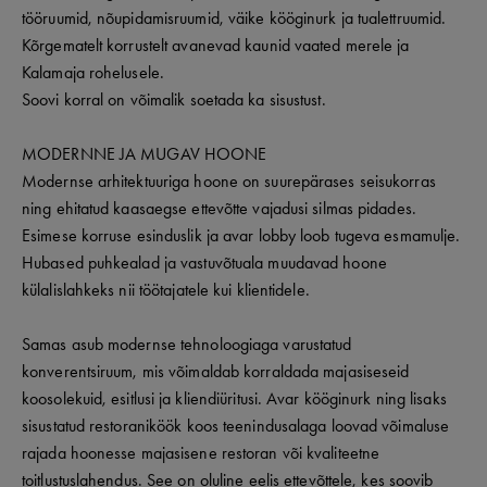
tööruumid, nõupidamisruumid, väike kööginurk ja tualettruumid.
Kõrgematelt korrustelt avanevad kaunid vaated merele ja
Kalamaja rohelusele.
Soovi korral on võimalik soetada ka sisustust.
MODERNNE JA MUGAV HOONE
Modernse arhitektuuriga hoone on suurepärases seisukorras
ning ehitatud kaasaegse ettevõtte vajadusi silmas pidades.
Esimese korruse esinduslik ja avar lobby loob tugeva esmamulje.
Hubased puhkealad ja vastuvõtuala muudavad hoone
külalislahkeks nii töötajatele kui klientidele.
Samas asub modernse tehnoloogiaga varustatud
konverentsiruum, mis võimaldab korraldada majasiseseid
koosolekuid, esitlusi ja kliendiüritusi. Avar kööginurk ning lisaks
sisustatud restoraniköök koos teenindusalaga loovad võimaluse
rajada hoonesse majasisene restoran või kvaliteetne
toitlustuslahendus. See on oluline eelis ettevõttele, kes soovib