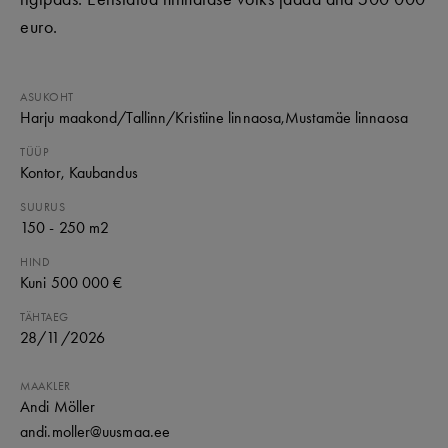
euro.
ASUKOHT
Harju maakond
/Tallinn
/Kristiine linnaosa,Mustamäe linnaosa
TÜÜP
Kontor
, Kaubandus
SUURUS
150 - 250 m2
HIND
Kuni 500 000 €
TÄHTAEG
28
/
11
/
2026
MAAKLER
Andi Möller
andi.moller@uusmaa.ee