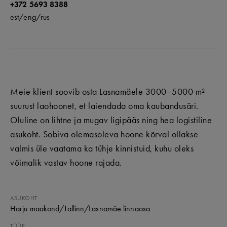
+372 5693 8388
est/
eng/
rus
Meie klient soovib osta Lasnamäele 3000–5000 m²
suurust laohoonet, et laiendada oma kaubandusäri.
Oluline on lihtne ja mugav ligipääs ning hea logistiline
asukoht. Sobiva olemasoleva hoone kõrval ollakse
valmis üle vaatama ka tühje kinnistuid, kuhu oleks
võimalik vastav hoone rajada.
ASUKOHT
Harju maakond
/Tallinn
/Lasnamäe linnaosa
TÜÜP