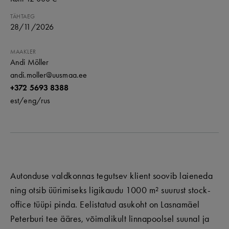
TÄHTAEG
28
/
11
/
2026
MAAKLER
Andi Möller
andi.moller@uusmaa.ee
+372 5693 8388
est/
eng/
rus
Autonduse valdkonnas tegutsev klient soovib laieneda
ning otsib üürimiseks ligikaudu 1000 m² suurust stock-
office tüüpi pinda. Eelistatud asukoht on Lasnamäel
Peterburi tee ääres, võimalikult linnapoolsel suunal ja