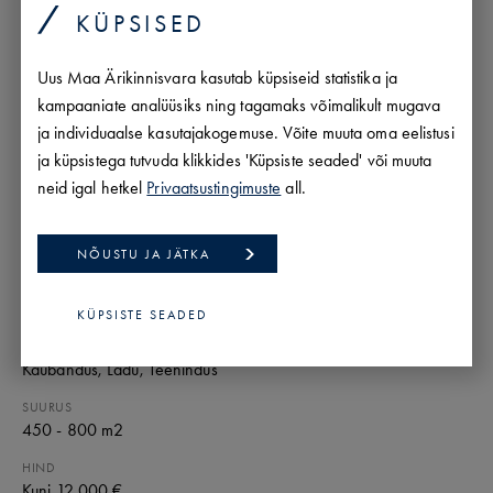
KÜPSISED
Uus Maa Ärikinnisvara kasutab küpsiseid statistika ja
Otsime kliendile esimese korruse kaubanduspinda,
kampaaniate analüüsiks ning tagamaks võimalikult mugava
eelistatult Paldiski maanteel. Oluline on lihtne ja mugav
ja individuaalse kasutajakogemuse. Võite muuta oma eelistusi
ligipääs autoga ning vähemalt 10 parkimiskohta. Pind
ja küpsistega tutvuda klikkides 'Küpsiste seaded' või muuta
peaks sobima kaubandustegevuseks ning olema
neid igal hetkel
Privaatsustingimuste
all.
klientidele hästi ligipääsetav.
NÕUSTU JA JÄTKA
ASUKOHT
Harju maakond
/Tallinn
/Haabersti linnaosa
KÜPSISTE SEADED
TÜÜP
Kaubandus
, Ladu
, Teenindus
SUURUS
450 - 800 m2
HIND
Kuni 12 000 €