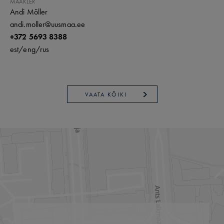
MAAKLER
Andi Möller
andi.moller@uusmaa.ee
+372 5693 8388
est/
eng/
rus
VAATA KÕIKI