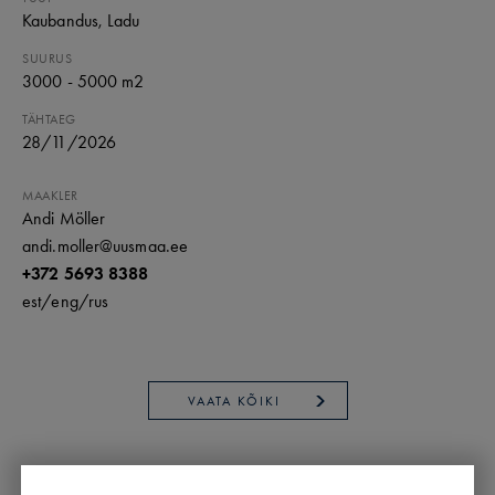
Kaubandus
, Ladu
SUURUS
3000 - 5000 m2
TÄHTAEG
28
/
11
/
2026
MAAKLER
Andi Möller
andi.moller@uusmaa.ee
+372 5693 8388
est/
eng/
rus
VAATA KÕIKI
ÜÜRISOOVID