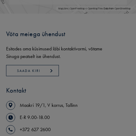
MapLibre
|
OpenFreeMap
© OpenMapTiles
Data from
OpenStreetMap
Võta meiega ühendust
Esitades oma küsimused läbi kontaktivormi, võtame
Sinuga peatselt ise ühendust.
SAADA KIRI
Kontakt
Maakri
19/1
,
V korrus
,
Tallinn
E-R 9.00-18.00
+372 627 2600