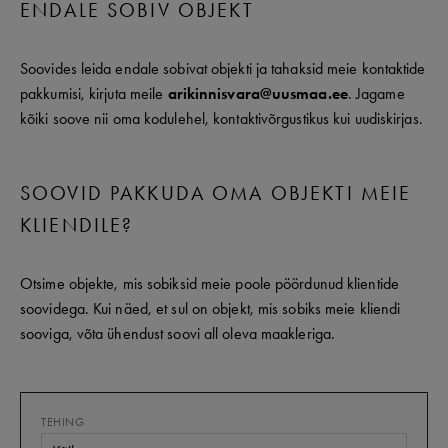
ENDALE SOBIV OBJEKT
Soovides leida endale sobivat objekti ja tahaksid meie kontaktide
pakkumisi, kirjuta meile
arikinnisvara@uusmaa.ee
. Jagame
kõiki soove nii oma kodulehel, kontaktivõrgustikus kui uudiskirjas.
SOOVID PAKKUDA OMA OBJEKTI MEIE
KLIENDILE?
Otsime objekte, mis sobiksid meie poole pöördunud klientide
soovidega. Kui näed, et sul on objekt, mis sobiks meie kliendi
sooviga, võta ühendust soovi all oleva maakleriga.
TEHING