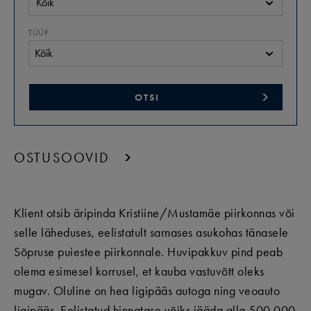
Kõik
TÜÜP
Kõik
OTSI
OSTUSOOVID
Klient otsib äripinda Kristiine/Mustamäe piirkonnas või
selle läheduses, eelistatult sarnases asukohas tänasele
Sõpruse puiestee piirkonnale. Huvipakkuv pind peab
olema esimesel korrusel, et kauba vastuvõtt oleks
mugav. Oluline on hea ligipääs autoga ning veoauto
ligipääs. Eelistatud hinnatase võiks jääda alla 500 000