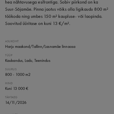
hea nähtavusega esifrontiga. Sobiv piirkond on ka
Suur-Sõjamäe. Pinna jaotus võiks olla ligikaudu 800 m²
töökoda ning umbes 150 m² kaupluse- või laopinda.
Soovitud üüritase on kuni 13 €/m².
ASUKOHT
Harju maakond
/Tallinn
/Lasnamäe linnaosa
TÜÜP
Kaubandus
, Ladu
, Teenindus
SUURUS
800 - 1000 m2
HIND
Kuni 13 000 €
TÄHTAEG
14
/
11
/
2026