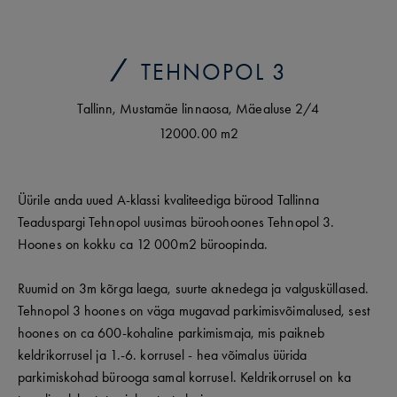
TEHNOPOL 3
Tallinn
,
Mustamäe linnaosa
,
Mäealuse
2/4
12000.00 m2
Üürile anda uued A-klassi kvaliteediga bürood Tallinna
Teaduspargi Tehnopol uusimas büroohoones Tehnopol 3.
Hoones on kokku ca 12 000m2 büroopinda.
Ruumid on 3m kõrga laega, suurte aknedega ja valgusküllased.
Tehnopol 3 hoones on väga mugavad parkimisvõimalused, sest
hoones on ca 600-kohaline parkimismaja, mis paikneb
keldrikorrusel ja 1.-6. korrusel - hea võimalus üürida
parkimiskohad bürooga samal korrusel. Keldrikorrusel on ka