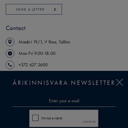
SEND A LETTER
Contact
Maakri
19/1
,
V floor
,
Tallinn
Mon-Fri 9.00-18.00
+372 627 2600
arikinnisvara@uusmaa.ee
ÄRIKINNISVARA NEWSLETTER
OUR AGENTS