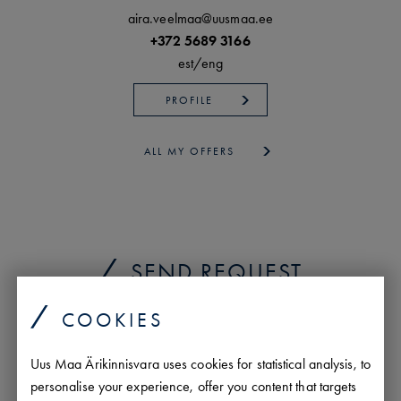
aira.veelmaa@uusmaa.ee
+372 5689 3166
est/
eng
PROFILE
ALL MY OFFERS
SEND REQUEST
COOKIES
Uus Maa Ärikinnisvara uses cookies for statistical analysis, to
personalise your experience, offer you content that targets