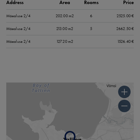
Address
Area
Rooms
Price
Mäealuse
2/4
202.00 m2
6
2525.00
€
Mäealuse
2/4
213.00 m2
5
2662.50
€
Mäealuse
2/4
127.20 m2
1526.40
€