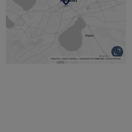
MapLibre
|
OpenFreeMap
© OpenMapTiles
Data from
OpenStreetMap