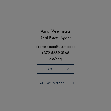
Aira Veelmaa
Real Estate Agent
aira.veelmaa@uusmaa.ee
+372 5689 3166
est/
eng
PROFILE
ALL MY OFFERS