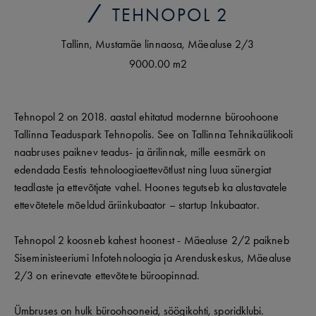
TEHNOPOL 2
Tallinn
,
Mustamäe linnaosa
,
Mäealuse
2/3
9000.00 m2
Tehnopol 2 on 2018. aastal ehitatud modernne büroohoone
Tallinna Teaduspark Tehnopolis. See on Tallinna Tehnikaülikooli
naabruses paiknev teadus- ja ärilinnak, mille eesmärk on
edendada Eestis tehnoloogiaettevõtlust ning luua sünergiat
teadlaste ja ettevõtjate vahel. Hoones tegutseb ka alustavatele
ettevõtetele mõeldud äriinkubaator – startup Inkubaator.
Tehnopol 2 koosneb kahest hoonest - Mäealuse 2/2 paikneb
Siseministeeriumi Infotehnoloogia ja Arenduskeskus, Mäealuse
2/3 on erinevate ettevõtete büroopinnad.
Ümbruses on hulk büroohooneid, söögikohti, sporidklubi.