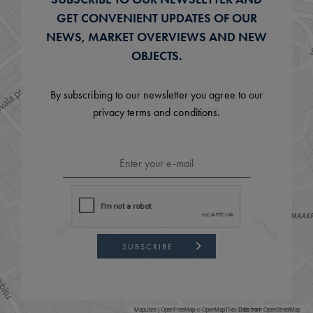
GET CONVENIENT UPDATES OF OUR
NEWS, MARKET OVERVIEWS AND NEW
OBJECTS.
By subscribing to our newsletter you agree to our
privacy terms and conditions.
SUBSCRIBE
MapLibre
|
OpenFreeMap
© OpenMapTiles
Data from
OpenStreetMap