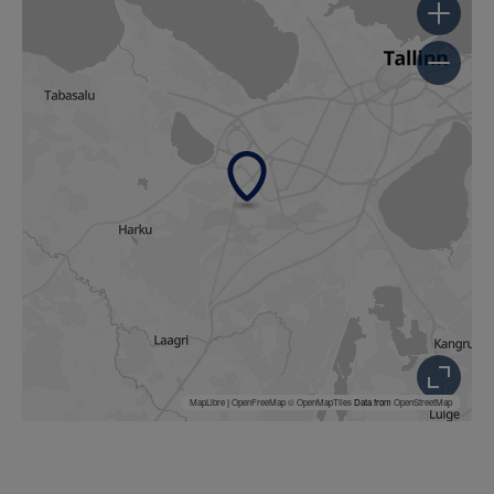
MapLibre
|
OpenFreeMap
© OpenMapTiles
Data from
OpenStreetMap