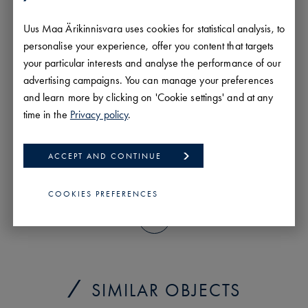
Uus Maa Ärikinnisvara uses cookies for statistical analysis, to
SEND
personalise your experience, offer you content that targets
your particular interests and analyse the performance of our
advertising campaigns. You can manage your preferences
SHARE
and learn more by clicking on 'Cookie settings' and at any
time in the
Privacy policy
.
ACCEPT AND CONTINUE
PRINT
COOKIES PREFERENCES
SIMILAR OBJECTS