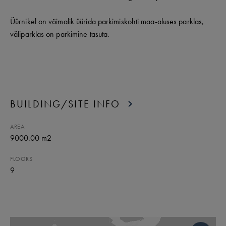
Üürnikel on võimalik üürida parkimiskohti maa-aluses parklas,
väliparklas on parkimine tasuta.
BUILDING/SITE INFO
AREA
9000.00 m2
FLOORS
9