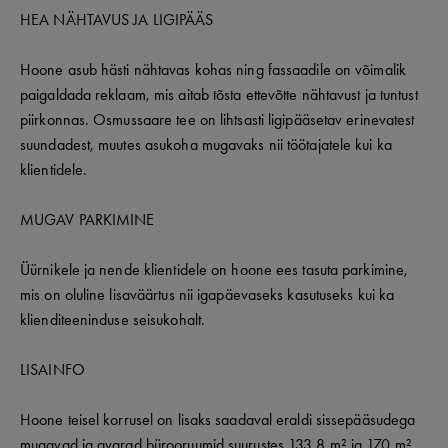
HEA NÄHTAVUS JA LIGIPÄÄS
Hoone asub hästi nähtavas kohas ning fassaadile on võimalik
paigaldada reklaam, mis aitab tõsta ettevõtte nähtavust ja tuntust
piirkonnas. Osmussaare tee on lihtsasti ligipääsetav erinevatest
suundadest, muutes asukoha mugavaks nii töötajatele kui ka
klientidele.
MUGAV PARKIMINE
Üürnikele ja nende klientidele on hoone ees tasuta parkimine,
mis on oluline lisaväärtus nii igapäevaseks kasutuseks kui ka
klienditeeninduse seisukohalt.
LISAINFO
Hoone teisel korrusel on lisaks saadaval eraldi sissepääsudega
mugavad ja avarad bürooruumid suurustes 133,8 m² ja 170 m²,