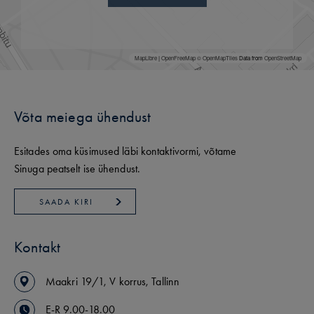
MapLibre
|
OpenFreeMap
© OpenMapTiles
Data from
OpenStreetMap
Võta meiega ühendust
Esitades oma küsimused läbi kontaktivormi, võtame
Sinuga peatselt ise ühendust.
SAADA KIRI
Kontakt
Maakri
19/1
,
V korrus
,
Tallinn
E-R 9.00-18.00