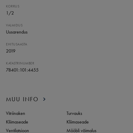
KORRUS
1
/
2
VALMIDUS
Uusarendus
EHITUSAASTA
2019
KATASTRINUMBER
78401:101:4455
MUU INFO
Vitriinaken
Turvauks
Kliimaseade
Kliimaseade
Ventilatsioon
Mööbli võimalus