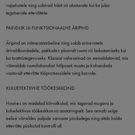
vajadustele ning sobivad hästi nii alustavale kui ka juba
tegutsevale ettevõttele.
PAINDLIK JA FUNKTSIONAALNE ÄRIPIND
Äripind on mitmeotstarbeline ning sobib erinevatele
ärivaldkondadele, pakkudes piisavalt ruumi nii ladustamiseks kui
ka tootmistegevuseks. Klaasist vaheseinad on eemaldatavad, mis
võimaldab ruumilahendust hõlpsasti muuta ja kohandada
vastavalt ettevõtte tööprotsessidele ning kasvule.
KULUEFEKTIIVNE TÖÖKESKKOND
Hoones on madalad kõrvalkulud, mis tagavad mugava ja
kuluefektiivse töökeskkonna aastaringselt. See annab selge
eelise võrreldes paljude sarnaste pindadega ning aitab hoida
ettevõtte püsikulud kontrolli all.