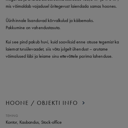
mis võimaldab vajadusel äritegevust laiendada samas hoones.
Üürihinnale lisanduvad kõrvalkulud ja käibemaks.
Pakkumine on vahendustasuta.
Kui see pind pakub huvi, kuid sooviksid enne otsuse tegemist ka
laiemat turuülevaadet, siis võta julgelt ühendust – arutame
võimalused läbi ja leiame sinu ettevõttele parima lahenduse.
HOONE / OBJEKTI INFO
TEHING
Kontor
, Kaubandus
, Stock-office