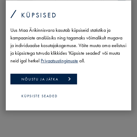
MapLibre
|
OpenFreeMap
© OpenMapTiles
Data from
OpenStreetMap
KÜPSISED
Uus Maa Ärikinnisvara kasutab küpsiseid statistika ja
kampaaniate analüüsiks ning tagamaks võimalikult mugava
ja individuaalse kasutajakogemuse. Võite muuta oma eelistusi
ja küpsistega tutvuda klikkides 'Küpsiste seaded' või muuta
neid igal hetkel
Privaatsustingimuste
all.
NÕUSTU JA JÄTKA
KÜPSISTE SEADED