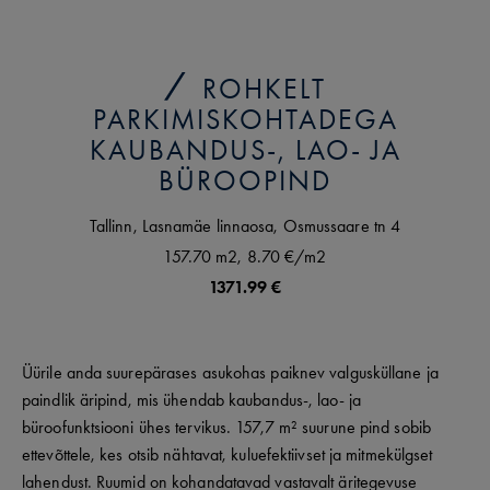
ROHKELT
PARKIMISKOHTADEGA
KAUBANDUS-, LAO- JA
BÜROOPIND
Tallinn,
Lasnamäe linnaosa,
Osmussaare tn
4
157.70 m2,
8.70 €
/m2
1371.99 €
Üürile anda suurepärases asukohas paiknev valgusküllane ja
paindlik äripind, mis ühendab kaubandus-, lao- ja
büroofunktsiooni ühes tervikus. 157,7 m² suurune pind sobib
ettevõttele, kes otsib nähtavat, kuluefektiivset ja mitmekülgset
lahendust. Ruumid on kohandatavad vastavalt äritegevuse