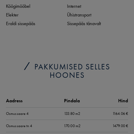
Köögimööbel
Internet
Elekter
Ühistransport
Eraldi sissepääs
Sissepääs tänavalt
PAKKUMISED SELLES
HOONES
Aadress
Pindala
Hind
Osmussaare
4
133.80 m2
1164.06
€
Osmussaare tn
4
170.00 m2
1479.00
€