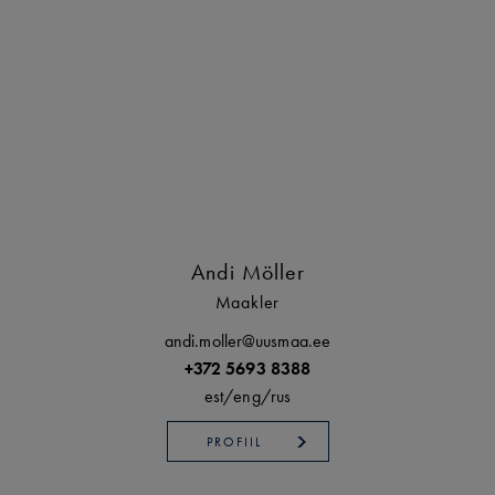
Andi Möller
Maakler
andi.moller@uusmaa.ee
+372 5693 8388
est/
eng/
rus
PROFIIL