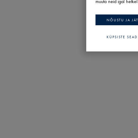
muuta neid igal hetke
Merikotka
1
NÕUSTU JA JÄ
Merikotka
1
Merikotka
1
KÜPSISTE SEA