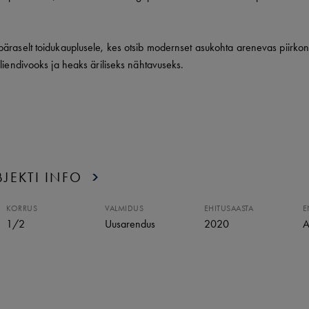
päraselt toidukauplusele, kes otsib modernset asukohta arenevas piirko
kliendivooks ja heaks äriliseks nähtavuseks.
JEKTI INFO
KORRUS
VALMIDUS
EHITUSAASTA
E
1
/
2
Uusarendus
2020