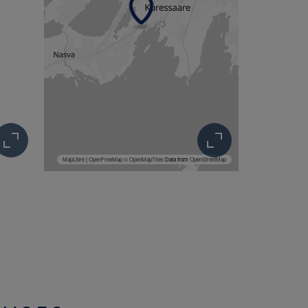
MapLibre
|
OpenFreeMap
© OpenMapTiles
Data from
OpenStreetMap