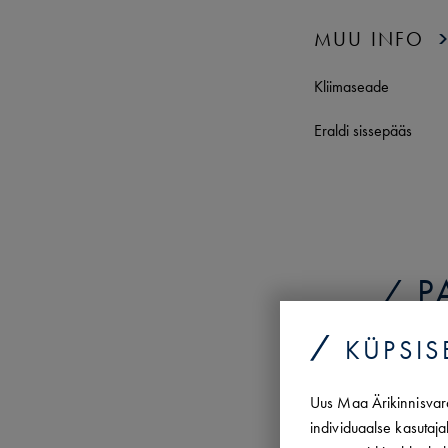
MUU INFO
Kliimaseade
Eraldi sissepääs
P
KÜPSIS
Aadress
Uus Maa Ärikinnisvara
individuaalse kasutaja
Merikotka
1