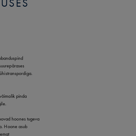
KUSES
aubanduspind
 suurepärases
ühistranspordiga.
võimalik pinda
ile.
loovad hoones tugeva
ga. Hoone asub
aiemat