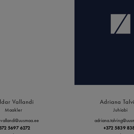
ldar Vallandi
Adriana Talv
Maakler
Juhiabi
r.vallandi@uusmaa.ee
adriana.talving@uu
372 5697 6272
+372 5839 83