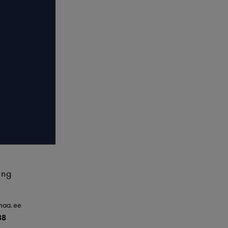
ing
smaa.ee
88