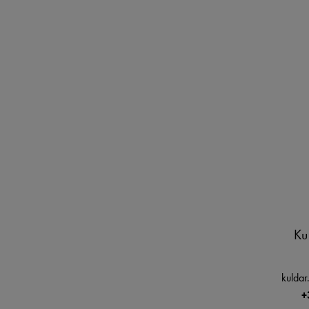
Ku
kulda
+