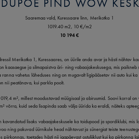
IDUPOE PIND WOW KES
Saaremaa vald,
Kuressaare linn,
Merikotka
1
1019.40 m2,
10 €
/m2
10 194 €
sil Merikotka 1, Kuressaares, on üürile anda avar ja hästi nähtav k
 on kaasaegse ja silmapaistva äri- ning vabaajakeskusega, mis paikneb
 ranna vahetus läheduses ning on mugavalt ligipääsetav nii auto kui ka 
n nii peatänava, kui parkla poolt.
1019,4 m², millest moodustavad müügisaal ja abiruumid. Soovi korral on 
² võrra, kuid seda lisapinda saab välja üürida ka eraldi, näiteks apteeg
avandatud lisaks vabaajakeskusele ka toidupood ja spordiklubi, mis 
voo ning pakuvad üürnikule head nähtavust ja sünergiat teiste teenuste
s piirkonnas, toetades hästi nii igapäevast ostuliiklust kui ka piirkonna l