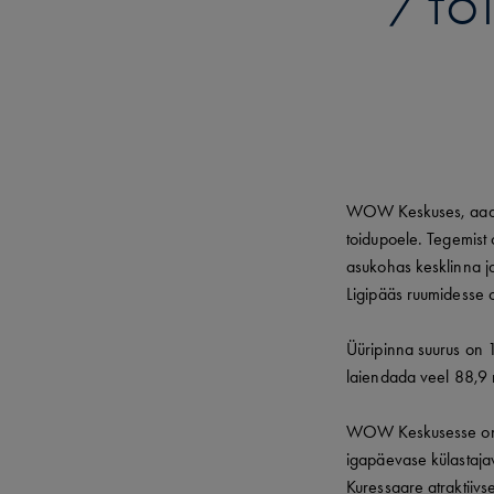
TO
WOW Keskuses, aadres
toidupoele. Tegemist
asukohas kesklinna ja
Ligipääs ruumidesse o
Üüripinna suurus on 
laiendada veel 88,9 m
WOW Keskusesse on k
igapäevase külastaja
Kuressaare atraktiivse