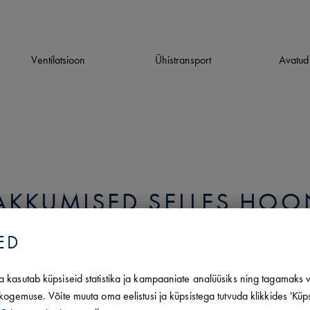
Ventilatsioon
Ühistransport
Avatud
AKKUMISED SELLES HOO
ED
Pindala
 kasutab küpsiseid statistika ja kampaaniate analüüsiks ning tagamaks v
kogemuse. Võite muuta oma eelistusi ja küpsistega tutvuda klikkides 'Küp
12.00 m2