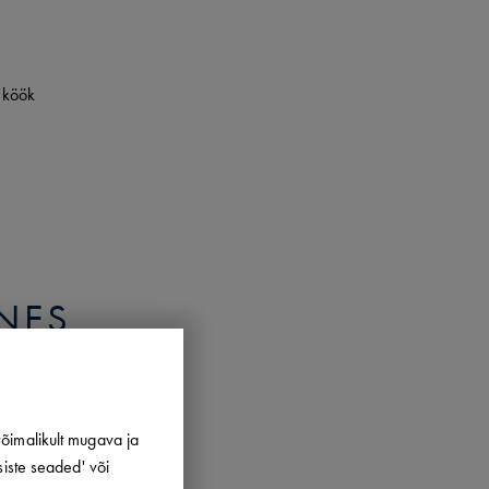
 köök
NES
Hind
õimalikult mugava ja
siste seaded' või
250.00
€