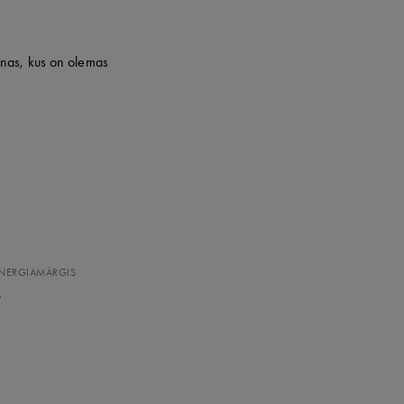
nnas, kus on olemas
NERGIAMÄRGIS
A