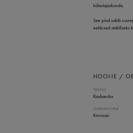
külastajaskonda.
See pind sobib suure
eeldused stabiilseks 
HOONE / OB
TEHING
Kaubandus
OMANDIVORM
Kinnisasi