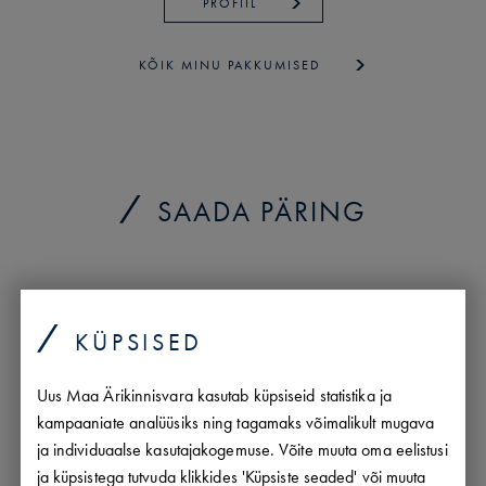
PROFIIL
KÕIK MINU PAKKUMISED
SAADA PÄRING
KÜPSISED
Uus Maa Ärikinnisvara kasutab küpsiseid statistika ja
kampaaniate analüüsiks ning tagamaks võimalikult mugava
ja individuaalse kasutajakogemuse. Võite muuta oma eelistusi
ja küpsistega tutvuda klikkides 'Küpsiste seaded' või muuta