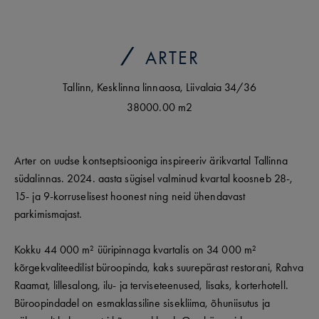
ARTER
Tallinn
,
Kesklinna linnaosa
,
Liivalaia
34/36
38000.00 m2
Arter on uudse kontseptsiooniga inspireeriv ärikvartal Tallinna
südalinnas. 2024. aasta sügisel valminud kvartal koosneb 28-,
15- ja 9-korruselisest hoonest ning neid ühendavast
parkimismajast.
Kokku 44 000 m² üüripinnaga kvartalis on 34 000 m²
kõrgekvaliteedilist büroopinda, kaks suurepärast restorani, Rahva
Raamat, lillesalong, ilu- ja terviseteenused, lisaks, korterhotell.
Büroopindadel on esmaklassiline sisekliima, õhuniisutus ja