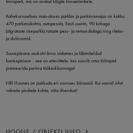
linnapark, mis on avatud kõigile linnaelanikele.
Kahekorruselises maa-aluses parklas ja parkimismajas on kokku
470 parkimiskohta, autopesula, Eesti suurim, 90 kohaga
jalgrataste siseparkla rataste pesu- ja remondialaga ning riietus-
ja duširuumid.
Suurepärane asukoht linna südames ja läbimõeldud
kontseptsioon - see on ettevõttele, kes soovib oma töötajaid
premeerida parima töökeskkonnaga!
NB! Hoones on pakkuda eri suuruses büroosid. Kui soovid infot
vabade pindade kohta, võta ühendust!
HOONE / OBJEKTI INFO