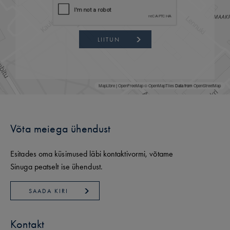
LIITUN
MapLibre
|
OpenFreeMap
© OpenMapTiles
Data from
OpenStreetMap
Võta meiega ühendust
Esitades oma küsimused läbi kontaktivormi, võtame
Sinuga peatselt ise ühendust.
SAADA KIRI
Kontakt