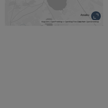
MapLibre
|
OpenFreeMap
© OpenMapTiles
Data from
OpenStreetMap