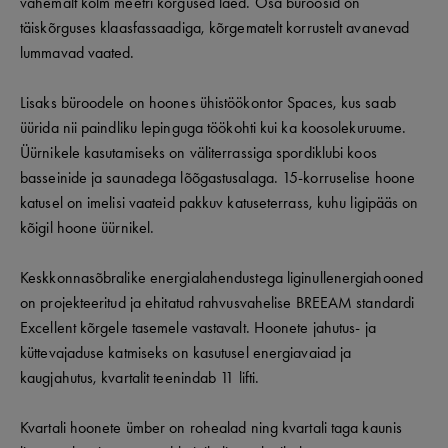
vähemalt kolm meetri kõrgused laed. Osa büroosid on
täiskõrguses klaasfassaadiga, kõrgematelt korrustelt avanevad
lummavad vaated.
Lisaks büroodele on hoones ühistöökontor Spaces, kus saab
üürida nii paindliku lepinguga töökohti kui ka koosolekuruume.
Üürnikele kasutamiseks on väliterrassiga spordiklubi koos
basseinide ja saunadega lõõgastusalaga. 15-korruselise hoone
katusel on imelisi vaateid pakkuv katuseterrass, kuhu ligipääs on
kõigil hoone üürnikel.
Keskkonnasõbralike energialahendustega liginullenergiahooned
on projekteeritud ja ehitatud rahvusvahelise BREEAM standardi
Excellent kõrgele tasemele vastavalt. Hoonete jahutus- ja
küttevajaduse katmiseks on kasutusel energiavaiad ja
kaugjahutus, kvartalit teenindab 11 lifti.
Kvartali hoonete ümber on rohealad ning kvartali taga kaunis