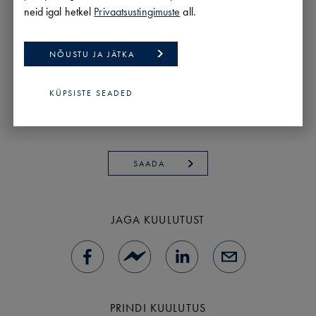
neid igal hetkel
Privaatsustingimuste
all.
NÕUSTU JA JÄTKA
KÜPSISTE SEADED
SAADA
JAGA KUULUTUST
PRINDI KUULUTUS