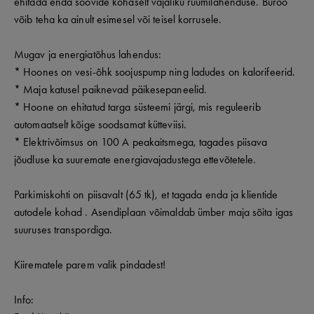
ehitada enda soovide kohaselt vajaliku ruumilahenduse. Büroo
võib teha ka ainult esimesel või teisel korrusele.
Mugav ja energiatõhus lahendus:
* Hoones on vesi-õhk soojuspump ning ladudes on kalorifeerid.
* Maja katusel paiknevad päikesepaneelid.
* Hoone on ehitatud targa süsteemi järgi, mis reguleerib
automaatselt kõige soodsamat kütteviisi.
* Elektrivõimsus on 100 A peakaitsmega, tagades piisava
jõudluse ka suuremate energiavajadustega ettevõtetele.
Parkimiskohti on piisavalt (65 tk), et tagada enda ja klientide
autodele kohad . Asendiplaan võimaldab ümber maja sõita igas
suuruses transpordiga.
Kiirematele parem valik pindadest!
Info: