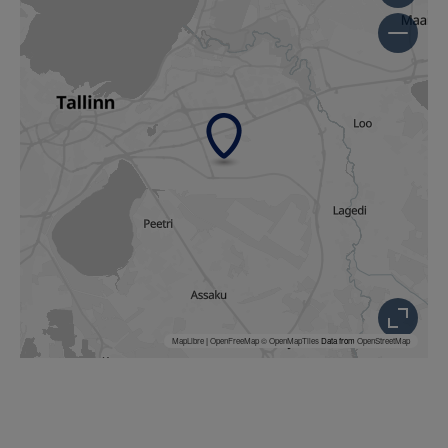
MapLibre
|
OpenFreeMap
© OpenMapTiles
Data from
OpenStreetMap