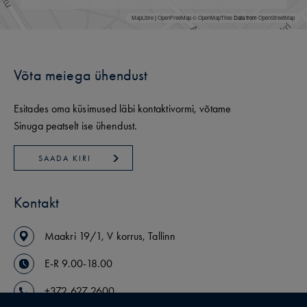
MapLibre
|
OpenFreeMap
© OpenMapTiles
Data from
OpenStreetMap
Võta meiega ühendust
Esitades oma küsimused läbi kontaktivormi, võtame
Sinuga peatselt ise ühendust.
SAADA KIRI
Kontakt
Maakri
19/1
,
V korrus
,
Tallinn
E-R 9.00-18.00
+372 627 2600