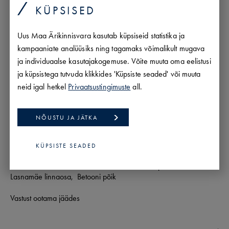
SAADA PÄRING
KÜPSISED
Uus Maa Ärikinnisvara kasutab küpsiseid statistika ja
kampaaniate analüüsiks ning tagamaks võimalikult mugava
ja individuaalse kasutajakogemuse. Võite muuta oma eelistusi
ja küpsistega tutvuda klikkides 'Küpsiste seaded' või muuta
neid igal hetkel
Privaatsustingimuste
all.
NÕUSTU JA JÄTKA
KÜPSISTE SEADED