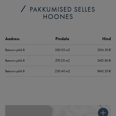
PAKKUMISED SELLES
HOONES
Aadress
Pindala
Hind
Betooni põik
8
350.50 m2
3154.50
€
Betooni põik
8
270.20 m2
2431.80
€
Betooni põik
8
230.40 m2
1843.20
€