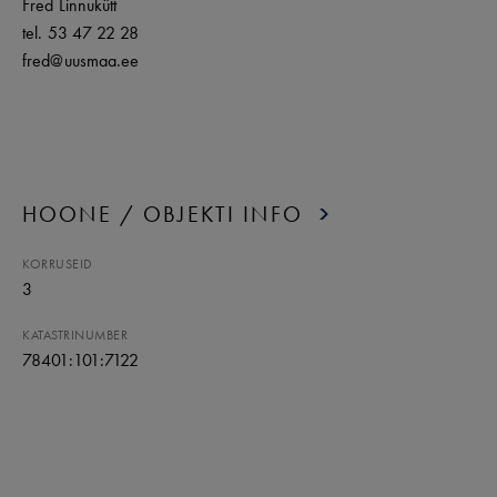
Fred Linnukütt
tel. 53 47 22 28
fred@uusmaa.ee
HOONE / OBJEKTI INFO
KORRUSEID
3
KATASTRINUMBER
78401:101:7122