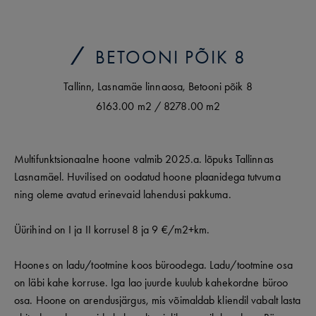
BETOONI PÕIK 8
Tallinn
,
Lasnamäe linnaosa
,
Betooni põik
8
6163.00 m2
/
8278.00 m2
Multifunktsionaalne hoone valmib 2025.a. lõpuks Tallinnas
Lasnamäel. Huvilised on oodatud hoone plaanidega tutvuma
ning oleme avatud erinevaid lahendusi pakkuma.
Üürihind on I ja II korrusel 8 ja 9 €/m2+km.
Hoones on ladu/tootmine koos büroodega. Ladu/tootmine osa
on läbi kahe korruse. Iga lao juurde kuulub kahekordne büroo
osa. Hoone on arendusjärgus, mis võimaldab kliendil vabalt lasta