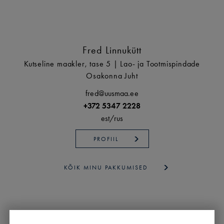
Fred Linnukütt
Kutseline maakler, tase 5 | Lao- ja Tootmispindade
Osakonna Juht
fred@uusmaa.ee
+372 5347 2228
est/
rus
PROFIIL
KÕIK MINU PAKKUMISED