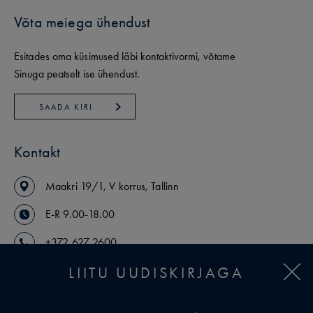
Võta meiega ühendust
Esitades oma küsimused läbi kontaktivormi, võtame
Sinuga peatselt ise ühendust.
SAADA KIRI
Kontakt
Maakri
19/1
,
V korrus
,
Tallinn
E-R 9.00-18.00
+372 627 2600
arikinnisvara@uusmaa.ee
LIITU UUDISKIRJAGA
VAATA MAAKLEREID