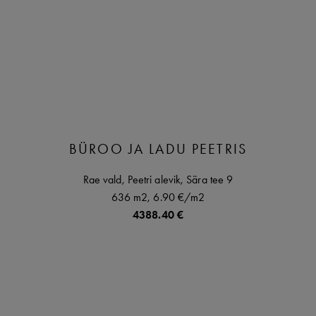
BÜROO JA LADU PEETRIS
Rae vald,
Peetri alevik,
Sära tee
9
636 m2,
6.90 €
/m2
4388.40 €