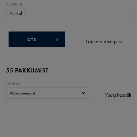
ASUKOHT
Asukoht
OTSI
Täpsem otsing
55
PAKKUMIST
JÄRJESTA
Alates uuemast
Vaata kaardilt