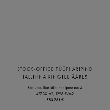
STOCK-OFFICE TÜÜPI ÄRIPIND
TALLINNA RINGTEE ÄÄRES
Rae vald,
Rae küla,
Koplipere tee
5
427.30 m2,
1296 €
/m2
553 781 €