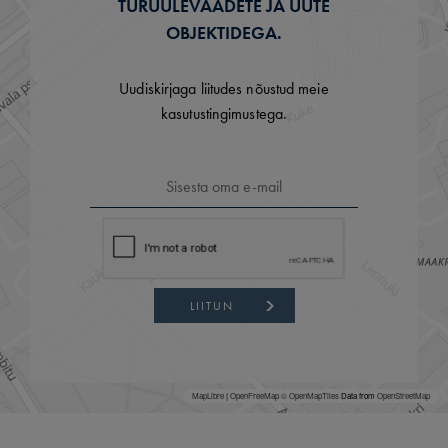
TURUÜLEVAADETE JA UUTE
OBJEKTIDEGA.
Uudiskirjaga liitudes nõustud meie
kasutustingimustega.
LIITUN
MapLibre
|
OpenFreeMap
© OpenMapTiles
Data from
OpenStreetMap