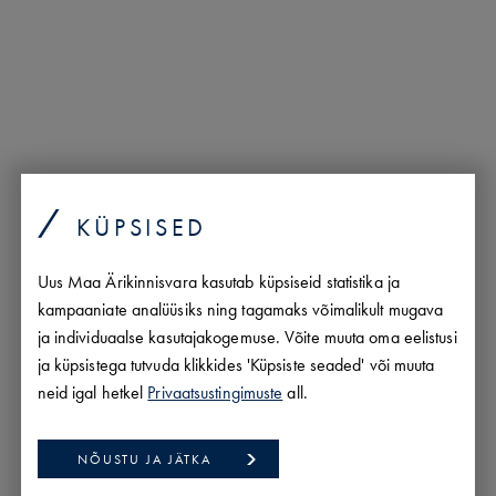
KÜPSISED
Uus Maa Ärikinnisvara kasutab küpsiseid statistika ja
kampaaniate analüüsiks ning tagamaks võimalikult mugava
ja individuaalse kasutajakogemuse. Võite muuta oma eelistusi
ja küpsistega tutvuda klikkides 'Küpsiste seaded' või muuta
KÕRGE LAEGA LADU-KONTOR PEETRIS
neid igal hetkel
Privaatsustingimuste
all.
Rae vald,
Peetri alevik,
Sinilille
6
420 m2,
7.14 €
/m2
NÕUSTU JA JÄTKA
3000 €