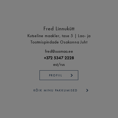
Fred Linnukütt
Kutseline maakler, tase 5 | Lao- ja
Tootmispindade Osakonna Juht
fred@uusmaa.ee
+372 5347 2228
est/
rus
PROFIIL
KÕIK MINU PAKKUMISED