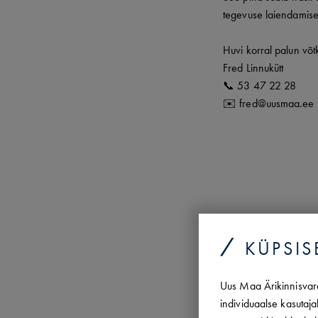
tegevuse laiendamise
Huvi korral palun võt
Fred Linnukütt
📞 53 47 22 28
✉️ fred@uusmaa.ee
HOONE / OB
KÜPSIS
TEHING
Stock-office
Uus Maa Ärikinnisvara
individuaalse kasutaja