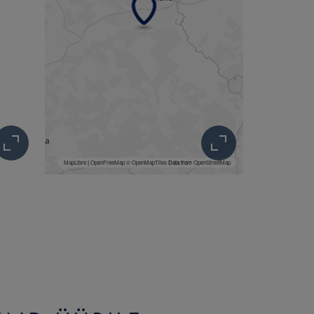
MapLibre
|
OpenFreeMap
© OpenMapTiles
Data from
OpenStreetMap