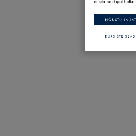
muuta neid igal hetke
NÕUSTU JA JÄ
KÜPSISTE SEA