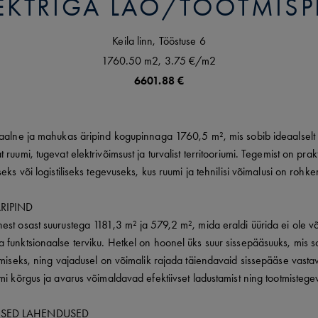
LEKTRIGA LAO/TOOTMISP
Keila linn,
Tööstuse
6
1760.50 m2,
3.75 €
/m2
6601.88 €
aalne ja mahukas äripind kogupinnaga 1760,5 m², mis sobib ideaalselt et
ruumi, tugevat elektrivõimsust ja turvalist territooriumi. Tegemist on pra
eks või logistiliseks tegevuseks, kus ruumi ja tehnilisi võimalusi on rohke
ÄRIPIND
st osast suurustega 1181,3 m² ja 579,2 m², mida eraldi üürida ei ole võ
 funktsionaalse terviku. Hetkel on hoonel üks suur sissepääsuuks, mis 
umiseks, ning vajadusel on võimalik rajada täiendavaid sissepääse vastava
mi kõrgus ja avarus võimaldavad efektiivset ladustamist ning tootmistegev
ISED LAHENDUSED