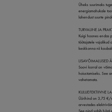
Üheks suurimaks tuge
energiamahukale toot
lahendust suurte pin
TURVALINE JA PRA
Kuigi hoones endas p
töötajatele vajalikud 
keskkonna nii kaubale
LISAVÕIMALUSED Ä
Soovi korral on võima
hoiustamiseks. See a
vahetamata.
KULUEFEKTIIVNE L
Üürihind on 3,75 €/m
arvestades elektrivõims
See pind sobib hästi e