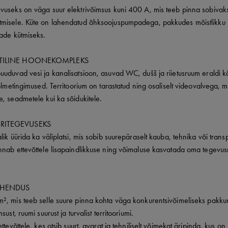
vuseks on väga suur elektrivõimsus kuni 400 A, mis teeb pinna sobivak
misele. Küte on lahendatud õhksoojuspumpadega, pakkudes mõistlikku j
dade kütmiseks.
KTILINE HOONEKOMPLEKS
uuduvad vesi ja kanalisatsioon, asuvad WC, dušš ja riietusruum eraldi 
olmetingimused. Territoorium on tarastatud ning osaliselt videovalvega, mi
, seadmetele kui ka sõidukitele.
RITEGEVUSEKS
lik üürida ka väliplatsi, mis sobib suurepäraselt kauba, tehnika või tran
nnab ettevõttele lisapaindlikkuse ning võimaluse kasvatada oma tegevu
AHENDUS
², mis teeb selle suure pinna kohta väga konkurentsivõimeliseks pakkumi
ust, ruumi suurust ja turvalist territooriumi.
ttevõttele, kes otsib suurt, avarat ja tehniliselt võimekat äripinda, kus o