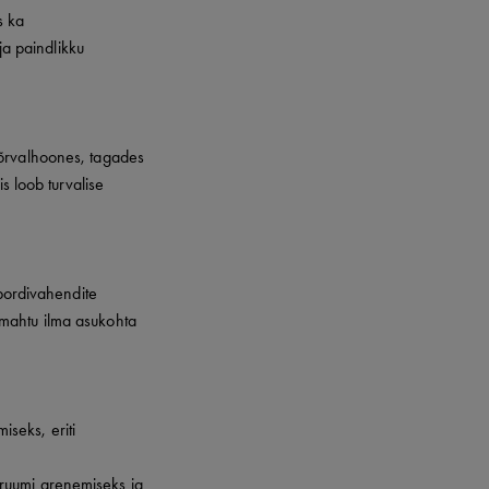
s ka
a paindlikku
kõrvalhoones, tagades
s loob turvalise
spordivahendite
smahtu ilma asukohta
seks, eriti
n ruumi arenemiseks ja