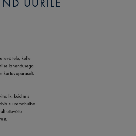
IND ÜÜRILE
tevõttele, kelle
ktilise lahendusega
m kui tavapäraselt.
imalik, kuid mis
sobib suuremahulise
lt ettevõtte
ust.