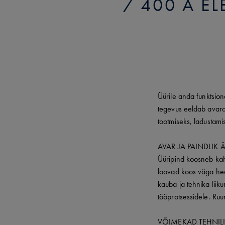
400 A E
Üürile anda funktsion
tegevus eeldab avarat 
tootmiseks, ladustamis
AVAR JA PAINDLIK 
Üüripind koosneb kahe
loovad koos väga hea
kauba ja tehnika liik
tööprotsessidele. Ruu
VÕIMEKAD TEHNIL