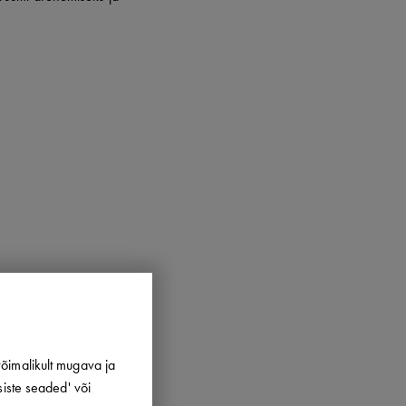
õimalikult mugava ja
siste seaded' või