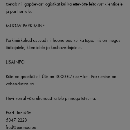
toetab nii igapäevast logistikat kui ka ettevõtte leitavust klientidele
ja partneritele.
MUGAV PARKIMINE
Parkimiskohad asuvad nii hoone ees kui ka taga, mis on mugav
töötajatele, klientidele ja kaubavedajatele.
LISAINFO
Küte on gaasiküttel. Üür on 3000 €/kuu + km. Pakkumine on
vahendustasuta.
Huvi korral võta ühendust ja tule pinnaga tutvuma.
Fred Linnukütt
5347 2228
fred@uusmaa.ee