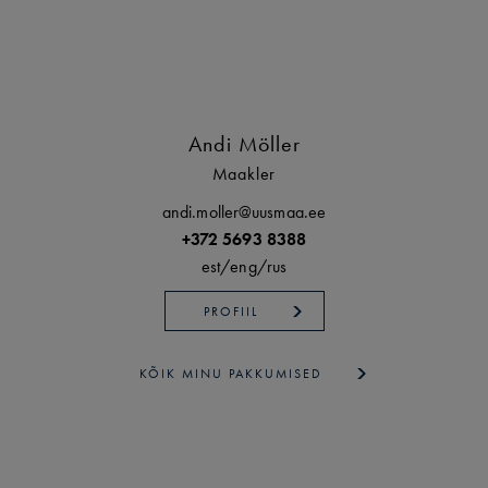
Andi Möller
Maakler
andi.moller@uusmaa.ee
+372 5693 8388
est/
eng/
rus
PROFIIL
KÕIK MINU PAKKUMISED