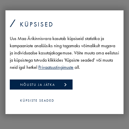
KÜPSISED
Uus Maa Ärikinnisvara kasutab küpsiseid statistika ja
Fred Linnukütt
kampaaniate analüüsiks ning tagamaks võimalikult mugava
Kutseline maakler, tase 5 | Lao- ja Tootmispindade
ja individuaalse kasutajakogemuse. Võite muuta oma eelistusi
Osakonna Juht
ja küpsistega tutvuda klikkides 'Küpsiste seaded' või muuta
fred@uusmaa.ee
neid igal hetkel
Privaatsustingimuste
all.
+372 5347 2228
est/
rus
NÕUSTU JA JÄTKA
PROFIIL
KÜPSISTE SEADED
KÕIK MINU PAKKUMISED