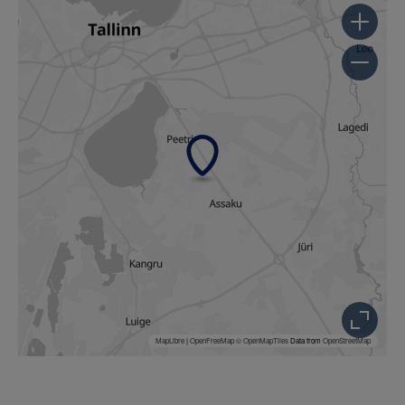
MapLibre
|
OpenFreeMap
© OpenMapTiles
Data from
OpenStreetMap