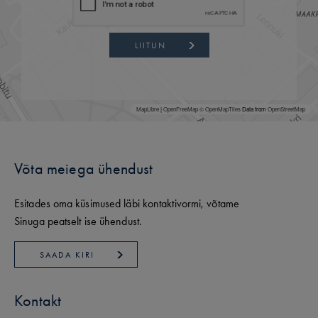
LIITUN
MapLibre
|
OpenFreeMap
© OpenMapTiles
Data from
OpenStreetMap
Võta meiega ühendust
Esitades oma küsimused läbi kontaktivormi, võtame
Sinuga peatselt ise ühendust.
SAADA KIRI
Kontakt