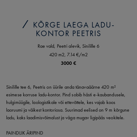
KÕRGE LAEGA LADU-
KONTOR PEETRIS
Rae vald,
Peetri alevik,
Sinilille
6
420 m2,
7.14 €
/m2
3000 €
Sinilille tee 6, Peetris on üürile anda tänavaäärne 420 m²
esimese korruse ladu-kontor. Pind sobib hästi e-kaubandusele,
hulgimüügile, laologistikale või ettevõttele, kes vajab koos
laoruumi ja väikest kontoriosa. Suurimad eelised on 9 m kõrgune
ladu, kaks laadimisvõimalust ja väga mugav ligipääs veokitele.
PAINDLIK ÄRIPIND