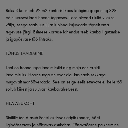
Boks 3 koosneb 92 m2 kontorist koos kööginurgaga ning 328
m² suurusest laost hoone tagaosas. Laos olevad riiulid viiakse
välja, seega saab uus üürnik pinna kujundada täpselt oma
tegevuse järgi. Esimese korruse lahendus teeb kauba liigutamise
ja igapäevase töö lihtsaks.
TÕHUS LAADIMINE
Laol on hoone taga laadimissild ning maja ees eraldi
laadimisuks. Hoone taga on avar ala, kus saab rekkaga
mugavalt manööverdada. See on selge eelis ettevõttele, kelle töö
sõltub kiirest ja sujuvast kaubavahetusest.
HEA ASUKOHT
Sinilille tee 6 asub Peetri aktiivses äripiirkonnas, hästi
ligipääsetavas ja nähtavas asukohas. Tänavaäärne paiknemine