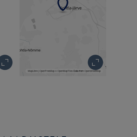
MapLibre
|
OpenFreeMap
© OpenMapTiles
Data from
OpenStreetMap