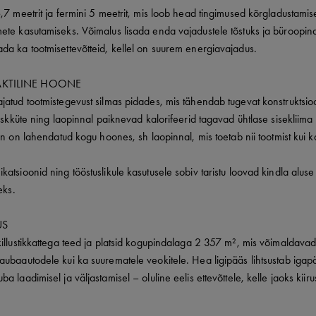
,7 meetrit ja fermini 5 meetrit, mis loob head tingimused kõrgladustamis
ete kasutamiseks. Võimalus lisada enda vajadustele tõstuks ja büroopin
da ka tootmisettevõtteid, kellel on suurem energiavajadus.
AKTILINE HOONE
atud tootmistegevust silmas pidades, mis tähendab tugevat konstruktsio
Keskküte ning laopinnal paiknevad kalorifeerid tagavad ühtlase sisekliim
on on lahendatud kogu hoones, sh laopinnal, mis toetab nii tootmist kui k
atsioonid ning tööstuslikule kasutusele sobiv taristu loovad kindla aluse 
eks.
US
killustikkattega teed ja platsid kogupindalaga 2 357 m², mis võimaldava
ubaautodele kui ka suurematele veokitele. Hea ligipääs lihtsustab igapäe
 laadimisel ja väljastamisel – oluline eelis ettevõttele, kelle jaoks kiiru