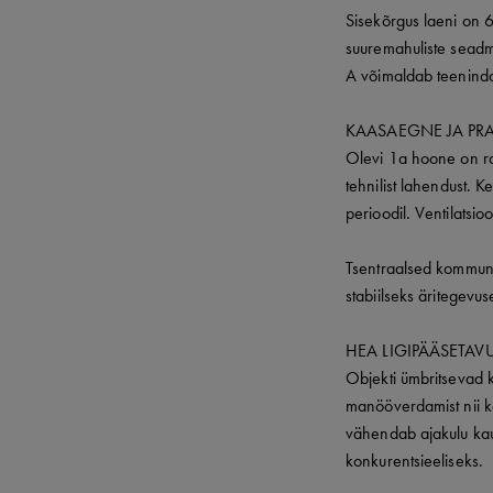
Sisekõrgus laeni on 6
suuremahuliste seadm
A võimaldab teeninda
KAASAEGNE JA PR
Olevi 1a hoone on raj
tehnilist lahendust. 
perioodil. Ventilatsio
Tsentraalsed kommunik
stabiilseks äritegevus
HEA LIGIPÄÄSETAV
Objekti ümbritsevad 
manööverdamist nii ka
vähendab ajakulu kauba
konkurentsieeliseks.