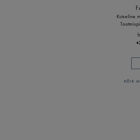
F
Kutseline 
Tootmisp
f
+
KÕIK M