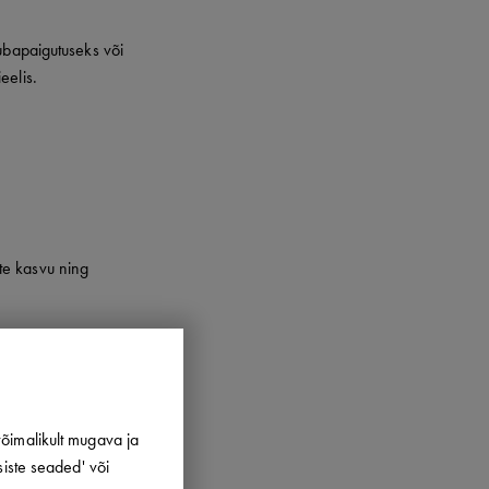
aubapaigutuseks või
eelis.
tte kasvu ning
õimalikult mugava ja
siste seaded' või