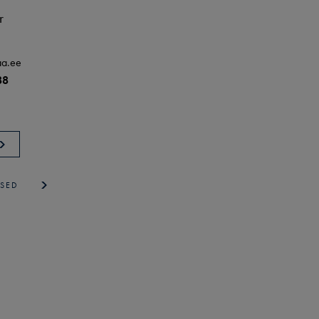
r
aa.ee
88
ISED