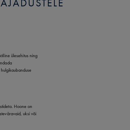
AJADUSTELE
iline ülesehitus ning
jundada
õi hulgikaubanduse
ostideta. Hoone on
teväravaid, uksi või