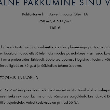
LNE PAKKUMINE SINU V
Kohtla-Järve linn,
Järve linnaosa,
Olevi
1A
258 m2,
4.50 €
/m2
1161 €
d lao- või tootmispinnad kvaliteetse ja avara planeeringuga. Hoone prakt
uur tööala annavad ettevõttele maksimaalse paindlikkuse – siin saad ku
t oma protsessidest lähtuvalt. Sobib suurepäraselt logistika-, tootmis- v
b head ligipääsu, kõrgust ja töökindlaid tehnosüsteeme.
TOOTMIS- JA LAOPIND
2 152,7 m² ning see koosneb ühest suurest avatud tööalast ilma vahep
meetriseks sektsiooniks, mis annab võimaluse paigaldada täiendavaid tõs
võtte vajadustele. Antud kuulutuses on pinnad S6-S7.