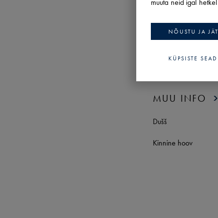
muuta neid igal hetke
HOONE / OB
NÕUSTU JA JÄ
TEHING
Stock-office
KÜPSISTE SEA
MUU INFO
Dušš
Kinnine hoov