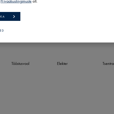
l
Privaatsustingimuste
all.
JEKTI INFO
TKA
KORRUS
VALMIDUS
EHITUSAASTA
K
1
/
1
Heas seisukorras
2009
3
DED
Tööstusvool
Elekter
Tsentra