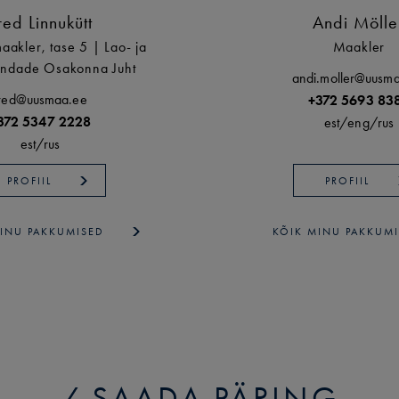
red Linnukütt
Andi Mölle
maakler, tase 5 | Lao- ja
Maakler
indade Osakonna Juht
andi.moller@uusm
red@uusmaa.ee
+372 5693 83
372 5347 2228
est/
eng/
rus
est/
rus
PROFIIL
PROFIIL
INU PAKKUMISED
KÕIK MINU PAKKUM
SAADA PÄRING