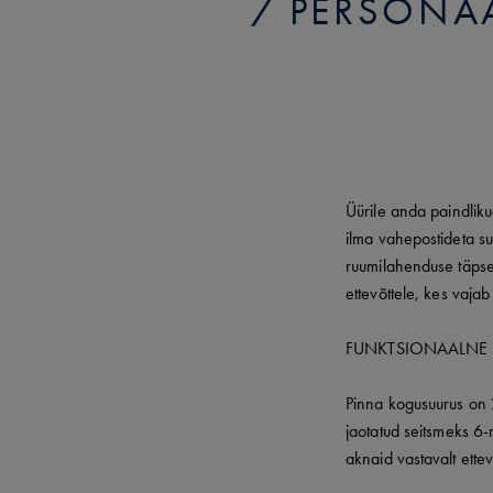
PERSONAA
Üürile anda paindliku
ilma vahepostideta s
ruumilahenduse täpsel
ettevõttele, kes vaja
FUNKTSIONAALNE 
Pinna kogusuurus on 
jaotatud seitsmeks 6-
aknaid vastavalt ette