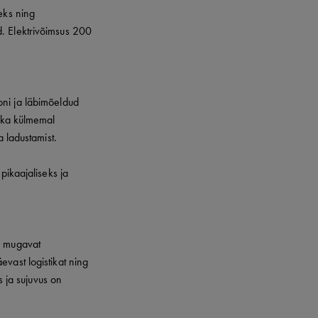
eks ning
d. Elektrivõimsus 200
oni ja läbimõeldud
a ka külmemal
a ladustamist.
pikaajaliseks ja
d mugavat
vast logistikat ning
s ja sujuvus on