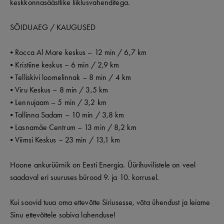
keskkonnasäästlike liiklusvahenditega.
SÕIDUAEG / KAUGUSED
• Rocca Al Mare keskus – 12 min / 6,7 km
• Kristiine keskus – 6 min / 2,9 km
• Telliskivi loomelinnak – 8 min / 4 km
• Viru Keskus – 8 min / 3,5 km
• Lennujaam – 5 min / 3,2 km
• Tallinna Sadam – 10 min / 3,8 km
• Lasnamäe Centrum – 13 min / 8,2 km
• Viimsi Keskus – 23 min / 13,1 km
Hoone ankurüürnik on Eesti Energia. Üürihuvilistele on veel
saadaval eri suuruses bürood 9. ja 10. korrusel.
Kui soovid tuua oma ettevõtte Siriusesse, võta ühendust ja leiame
Sinu ettevõttele sobiva lahenduse!