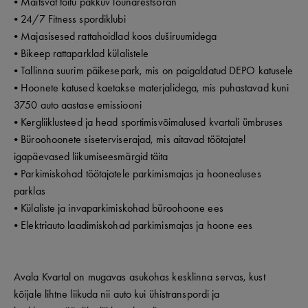
• Maitsvat toitu pakkuv lõunarestsoran
• 24/7 Fitness spordiklubi
• Majasisesed rattahoidlad koos duširuumidega
• Bikeep rattaparklad külalistele
• Tallinna suurim päikesepark, mis on paigaldatud DEPO katusele
• Hoonete katused kaetakse materjalidega, mis puhastavad kuni
3750 auto aastase emissiooni
• Kergliiklusteed ja head sportimisvõimalused kvartali ümbruses
• Büroohoonete siseterviserajad, mis aitavad töötajatel
igapäevased liikumiseesmärgid täita
• Parkimiskohad töötajatele parkimismajas ja hoonealuses
parklas
• Külaliste ja invaparkimiskohad büroohoone ees
• Elektriauto laadimiskohad parkimismajas ja hoone ees
Avala Kvartal on mugavas asukohas kesklinna servas, kust
kõijale lihtne liikuda nii auto kui ühistranspordi ja