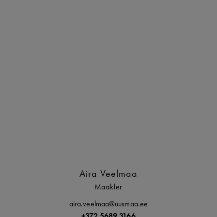
Aira Veelmaa
Maakler
aira.veelmaa@uusmaa.ee
+372 5689 3166