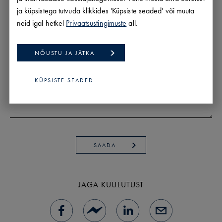
ja küpsistega tutvuda klikkides 'Küpsiste seaded' või muuta
neid igal hetkel
Privaatsustingimuste
all.
NÕUSTU JA JÄTKA
KÜPSISTE SEADED
SAADA
JAGA KUULUTUST