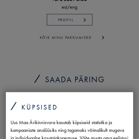
est/
eng
PROFIIL
KÕIK MINU PAKKUMISED
SAADA PÄRING
KÜPSISED
Uus Maa Ärikinnisvara kasutab küpsiseid statistika ja
kampaaniate analüüsiks ning tagamaks võimalikult mugava
ja individuaalse kasutajakogemuse. Võite muuta oma eelistusi