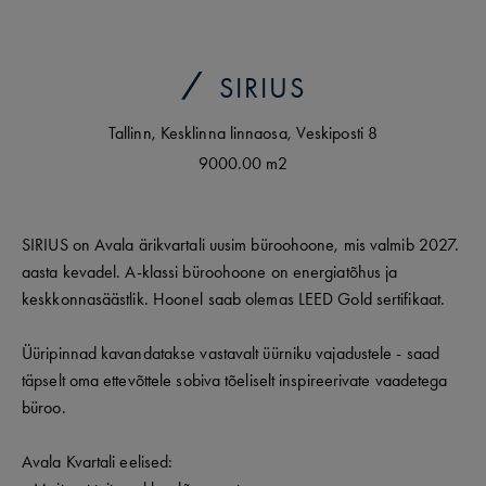
SIRIUS
Tallinn
,
Kesklinna linnaosa
,
Veskiposti
8
9000.00 m2
SIRIUS on Avala ärikvartali uusim büroohoone, mis valmib 2027.
aasta kevadel. A-klassi büroohoone on energiatõhus ja
keskkonnasäästlik. Hoonel saab olemas LEED Gold sertifikaat.
Üüripinnad kavandatakse vastavalt üürniku vajadustele - saad
täpselt oma ettevõttele sobiva tõeliselt inspireerivate vaadetega
büroo.
Avala Kvartali eelised: