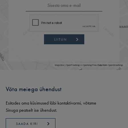
LIITUN
MapLibre
|
OpenFreeMap
© OpenMapTiles
Data from
OpenStreetMap
Võta meiega ühendust
Esitades oma küsimused läbi kontaktivormi, võtame
Sinuga peatselt ise ühendust.
SAADA KIRI