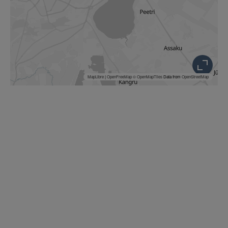
MapLibre
|
OpenFreeMap
© OpenMapTiles
Data from
OpenStreetMap