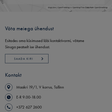
MapLibre
|
OpenFreeMap
© OpenMapTiles
Data from
OpenStreetMap
Võta meiega ühendust
Esitades oma küsimused läbi kontaktivormi, võtame
Sinuga peatselt ise ühendust.
SAADA KIRI
Kontakt
Maakri
19/1
,
V korrus
,
Tallinn
E-R 9.00-18.00
+372 627 2600