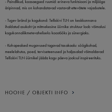
- Paindlikud, kaasaegsed ruumid: erineva funktsiooni ja miljööga
äripinnad, mis on kohandatavad vastavalt ettevõtete vajadustele.
- Tugev bränd ja kogukond: Telliskivi TLN on keskkonnana
ihaldatud asukoht ja mitmekesine üürnike struktuur loob võimalusi
kogukonnaliikmetevaheliseks koostööks ja sünergiaks.
- Kohapealsed mugavused tagavad tasakaalu: söögikohad,
meelelahutus, poed, terviseteenused ja haljasalad võimaldavad
Telliskivi TLN üürnikel jääda kogu päeva jooksul inspireerituks.
HOONE / OBJEKTI INFO