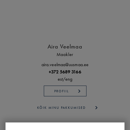
Aira Veelmaa
Maakler
aira.veelmaa@uusmaa.ee
+372 5689 3166
est/
eng
PROFIIL
KÕIK MINU PAKKUMISED