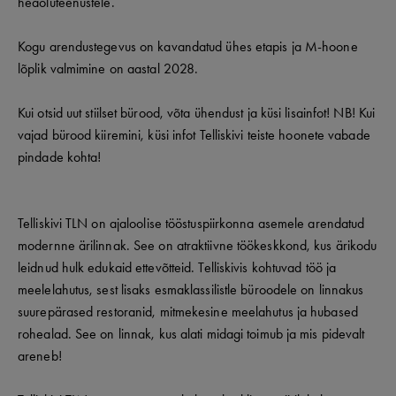
heaoluteenustele.
Kogu arendustegevus on kavandatud ühes etapis ja M-hoone
lõplik valmimine on aastal 2028.
Kui otsid uut stiilset bürood, võta ühendust ja küsi lisainfot! NB! Kui
vajad bürood kiiremini, küsi infot Telliskivi teiste hoonete vabade
pindade kohta!
Telliskivi TLN on ajaloolise tööstuspiirkonna asemele arendatud
modernne ärilinnak. See on atraktiivne töökeskkond, kus ärikodu
leidnud hulk edukaid ettevõtteid. Telliskivis kohtuvad töö ja
meelelahutus, sest lisaks esmaklassilistle büroodele on linnakus
suurepärased restoranid, mitmekesine meelahutus ja hubased
rohealad. See on linnak, kus alati midagi toimub ja mis pidevalt
areneb!