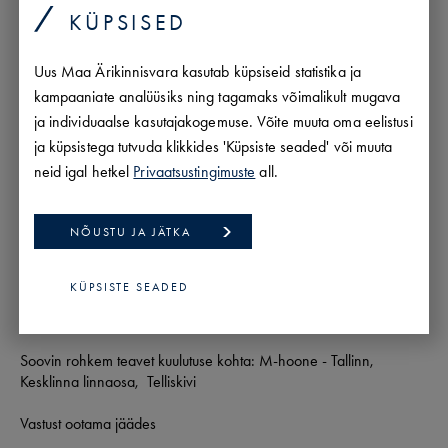
KÜPSISED
SAADA PÄRING
Uus Maa Ärikinnisvara kasutab küpsiseid statistika ja
kampaaniate analüüsiks ning tagamaks võimalikult mugava
ja individuaalse kasutajakogemuse. Võite muuta oma eelistusi
ja küpsistega tutvuda klikkides 'Küpsiste seaded' või muuta
neid igal hetkel
Privaatsustingimuste
all.
NÕUSTU JA JÄTKA
KÜPSISTE SEADED