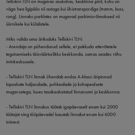
Telliskivi TLN on mugavas asukohas, kesklinna piiril, kuhu on
väga hea ligipääs nii autoga kui ühistranspordiga (tramm, buss,
rong). Linnaku parklates on mugavad parkimisvõimalused nii
üürnikele kui külalistele.
Miks valida oma ärikoduks Telliskivi TLN:
- Arendaja on pühendunud sellele, et pakkuda ettevõtetele
tegutsemiseks täisväärtuslikku keskkonda, samas seades rõhu
inimkesksusele.
- Telliskivi TLN linnak ühendab endas A-klassi äripinnad
lopsakate haljasalade, puhkealade ja kohapealsete
mugavustega, luues tasakaalustatud linnaruumi ja keskkonna.
- Telliskivi TLN linnakus töötab igapäevaselt enam kui 2000
töötajat ning tööpäevadel kasutab linnakut enam kui 6000
inimest.