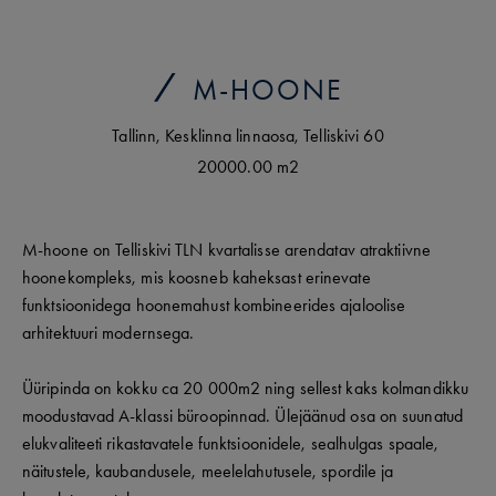
M-HOONE
Tallinn
,
Kesklinna linnaosa
,
Telliskivi
60
20000.00 m2
M-hoone on Telliskivi TLN kvartalisse arendatav atraktiivne
hoonekompleks, mis koosneb kaheksast erinevate
funktsioonidega hoonemahust kombineerides ajaloolise
arhitektuuri modernsega.
Üüripinda on kokku ca 20 000m2 ning sellest kaks kolmandikku
moodustavad A-klassi büroopinnad. Ülejäänud osa on suunatud
elukvaliteeti rikastavatele funktsioonidele, sealhulgas spaale,
näitustele, kaubandusele, meelelahutusele, spordile ja