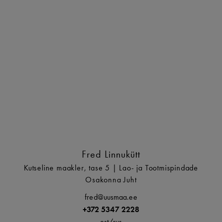
Fred Linnukütt
Kutseline maakler, tase 5 | Lao- ja Tootmispindade
Osakonna Juht
fred@uusmaa.ee
+372 5347 2228
est/
rus