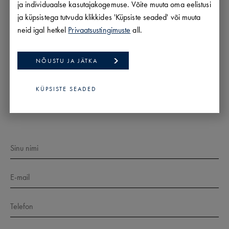
ja individuaalse kasutajakogemuse. Võite muuta oma eelistusi
PROFIIL
ja küpsistega tutvuda klikkides 'Küpsiste seaded' või muuta
neid igal hetkel
Privaatsustingimuste
all.
KÕIK MINU PAKKUMISED
NÕUSTU JA JÄTKA
KÜPSISTE SEADED
SAADA PÄRING