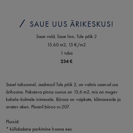
SAUE UUS ÄRIKESKUS!
Saue vald,
Saue linn,
Tule põik
2
15.60 m2,
15 €
/m2
1
tuba
234 €
Sauel tuiksoonel, aadressil Tule põik 2, on valmis saanud uus
ärihoone. Pakutava pinna suurus on 15,6 m2, mis on mugav
kahele-kolmele inimesele. Büroos on vaipkate, kliimaseade ja
avatav aken. Plaanil büroo nr.207.
Plussid:
* küllaladane parkimine hoone ees