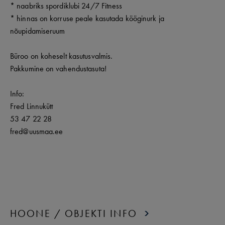
* naabriks spordiklubi 24/7 Fitness
* hinnas on korruse peale kasutada kööginurk ja
nõupidamiseruum
Büroo on koheselt kasutusvalmis.
Pakkumine on vahendustasuta!
Info:
Fred Linnukütt
53 47 22 28
fred@uusmaa.ee
HOONE / OBJEKTI INFO