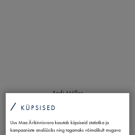
Andi Möller
Maakler
KÜPSISED
andi.moller@uusmaa.ee
+372 5693 8388
Uus Maa Ärikinnisvara kasutab küpsiseid statistika ja
est/
eng/
rus
kampaaniate analüüsiks ning tagamaks võimalikult mugava