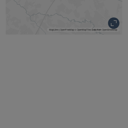
MapLibre
|
OpenFreeMap
© OpenMapTiles
Data from
OpenStreetMap