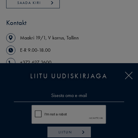
SAADA KIRI
Kontakt
Maakri
19/1
,
V korrus
,
Tallinn
E-R 9.00-18.00
+372 627 2600
LIITU UUDISKIRJAGA
arikinnisvara@uusmaa.ee
VAATA MAAKLEREID
LIITUN