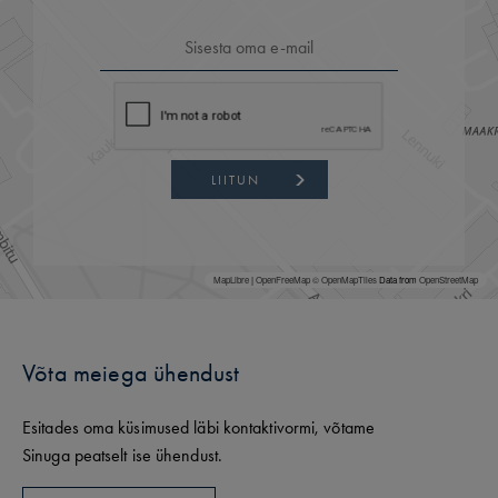
LIITUN
MapLibre
|
OpenFreeMap
© OpenMapTiles
Data from
OpenStreetMap
Võta meiega ühendust
Esitades oma küsimused läbi kontaktivormi, võtame
Sinuga peatselt ise ühendust.