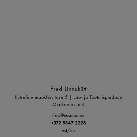
Fred Linnukütt
Kutseline maakler, tase 5 | Lao- ja Tootmispindade
Osakonna Juht
fred@uusmaa.ee
+372 5347 2228
est/
rus