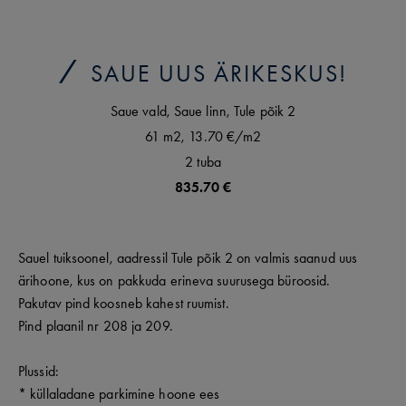
SAUE UUS ÄRIKESKUS!
Saue vald,
Saue linn,
Tule põik
2
61 m2,
13.70 €
/m2
2
tuba
835.70 €
Sauel tuiksoonel, aadressil Tule põik 2 on valmis saanud uus
ärihoone, kus on pakkuda erineva suurusega büroosid.
Pakutav pind koosneb kahest ruumist.
Pind plaanil nr 208 ja 209.
Plussid:
* küllaladane parkimine hoone ees