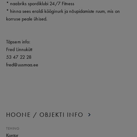
* naabriks spordiklubi 24/7 Fitness
* hinna sees eraldi kööginurk ja nõupidamiste ruum, mis on
korruse peale ühised.
Täpsem info:
Fred Linnukütt
53 47 22 28
fred@uusmaa.ee
HOONE / OBJEKTI INFO
TEHING
Kontor