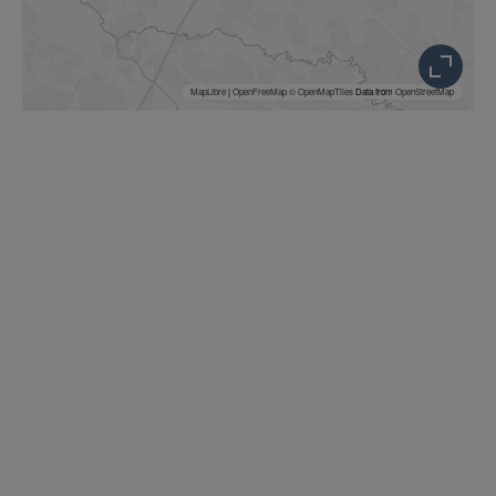
MapLibre
|
OpenFreeMap
© OpenMapTiles
Data from
OpenStreetMap