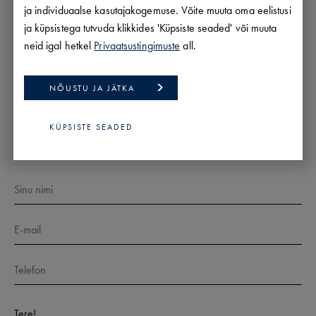
ja individuaalse kasutajakogemuse. Võite muuta oma eelistusi
ja küpsistega tutvuda klikkides 'Küpsiste seaded' või muuta
KÕIK MINU PAKKUMISED
neid igal hetkel
Privaatsustingimuste
all.
NÕUSTU JA JÄTKA
SAADA PÄRING
KÜPSISTE SEADED