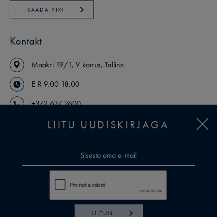
SAADA KIRI
Kontakt
Maakri
19/1
,
V korrus
,
Tallinn
E-R 9.00-18.00
+372 627 2600
LIITU UUDISKIRJAGA
arikinnisvara@uusmaa.ee
VAATA MAAKLEREID
LIITUN