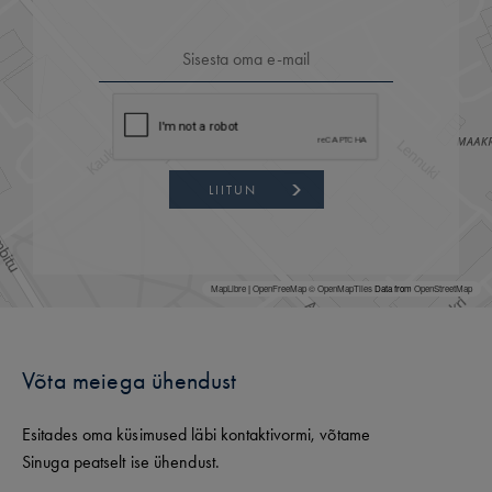
LIITUN
MapLibre
|
OpenFreeMap
© OpenMapTiles
Data from
OpenStreetMap
Võta meiega ühendust
Esitades oma küsimused läbi kontaktivormi, võtame
Sinuga peatselt ise ühendust.