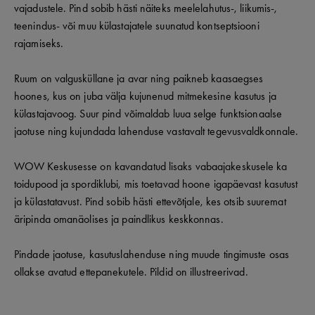
vajadustele. Pind sobib hästi näiteks meelelahutus-, liikumis-,
teenindus- või muu külastajatele suunatud kontseptsiooni
rajamiseks.
Ruum on valgusküllane ja avar ning paikneb kaasaegses
hoones, kus on juba välja kujunenud mitmekesine kasutus ja
külastajavoog. Suur pind võimaldab luua selge funktsionaalse
jaotuse ning kujundada lahenduse vastavalt tegevusvaldkonnale.
WOW Keskusesse on kavandatud lisaks vabaajakeskusele ka
toidupood ja spordiklubi, mis toetavad hoone igapäevast kasutust
ja külastatavust. Pind sobib hästi ettevõtjale, kes otsib suuremat
äripinda omanäolises ja paindlikus keskkonnas.
Pindade jaotuse, kasutuslahenduse ning muude tingimuste osas
ollakse avatud ettepanekutele. Pildid on illustreerivad.