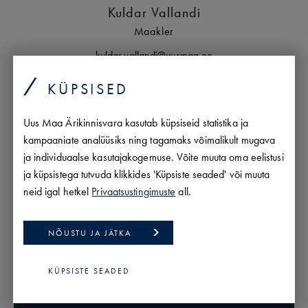
Kuldar Vallandi
Maakler
kuldar.vallandi@uusmaa.ee
+372 5697 6272
KÜPSISED
est/
eng
PROFIIL
Uus Maa Ärikinnisvara kasutab küpsiseid statistika ja
kampaaniate analüüsiks ning tagamaks võimalikult mugava
ja individuaalse kasutajakogemuse. Võite muuta oma eelistusi
KÕIK MINU PAKKUMISED
ja küpsistega tutvuda klikkides 'Küpsiste seaded' või muuta
neid igal hetkel
Privaatsustingimuste
all.
NÕUSTU JA JÄTKA
KÜPSISTE SEADED