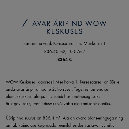
AVAR ÄRIPIND WOW
KESKUSES
Saaremaa vald,
Kuressaare linn,
Merikotka
1
836.40 m2,
10 €
/m2
8364 €
WOW Keskuses, aadressil Merikotka 1, Kuressaares, on üürile
anda avar äripind hoone 2. korrusel. Tegemist on endise
elamuskeskuse alaga, mis sobib hästi mitmesuguseks
äritegevuseks, teeninduseks või vaba aja kontseptsiooniks.
Üüripinna suurus on 836,4 m². Ala on avara planeeringuga ning
annab võimaluse kujundada ruumilahendus vastavalt üürniku