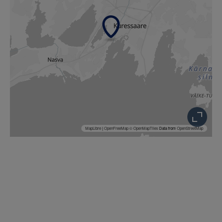
MapLibre
|
OpenFreeMap
© OpenMapTiles
Data from
OpenStreetMap