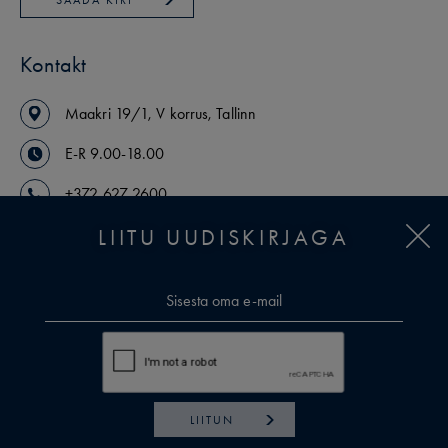
SAADA KIRI
Kontakt
Maakri
19/1
,
V korrus
,
Tallinn
E-R 9.00-18.00
+372 627 2600
LIITU UUDISKIRJAGA
arikinnisvara@uusmaa.ee
VAATA MAAKLEREID
LIITUN