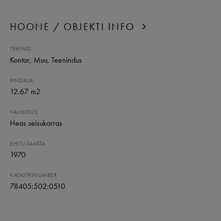
HOONE / OBJEKTI INFO
TEHING
Kontor
, Muu
, Teenindus
PINDALA
12.67 m2
VALMIDUS
Heas seisukorras
EHITUSAASTA
1970
KATASTRINUMBER
78405:502:0510