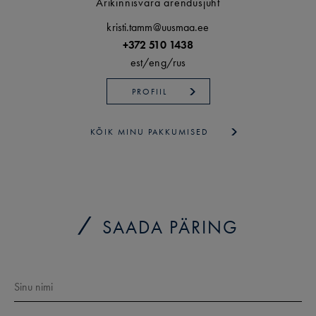
Ärikinnisvara arendusjuht
kristi.tamm@uusmaa.ee
+372 510 1438
est/
eng/
rus
PROFIIL
KÕIK MINU PAKKUMISED
SAADA PÄRING