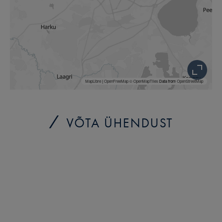
MapLibre
|
OpenFreeMap
© OpenMapTiles
Data from
OpenStreetMap
VÕTA ÜHENDUST