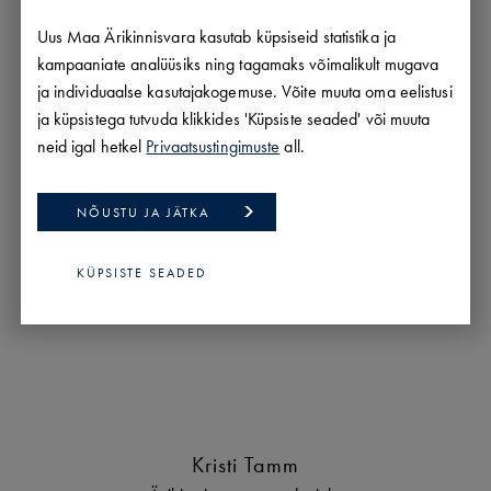
Uus Maa Ärikinnisvara kasutab küpsiseid statistika ja
kampaaniate analüüsiks ning tagamaks võimalikult mugava
ja individuaalse kasutajakogemuse. Võite muuta oma eelistusi
ja küpsistega tutvuda klikkides 'Küpsiste seaded' või muuta
neid igal hetkel
Privaatsustingimuste
all.
NÕUSTU JA JÄTKA
KÜPSISTE SEADED
Kristi Tamm