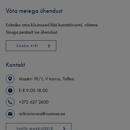
Võta meiega ühendust
Esitades oma küsimused läbi kontaktivormi, võtame
Sinuga peatselt ise ühendust.
SAADA KIRI
Kontakt
Maakri
19/1
,
V korrus
,
Tallinn
E-R 9.00-18.00
+372 627 2600
arikinnisvara@uusmaa.ee
VAATA MAAKLEREID