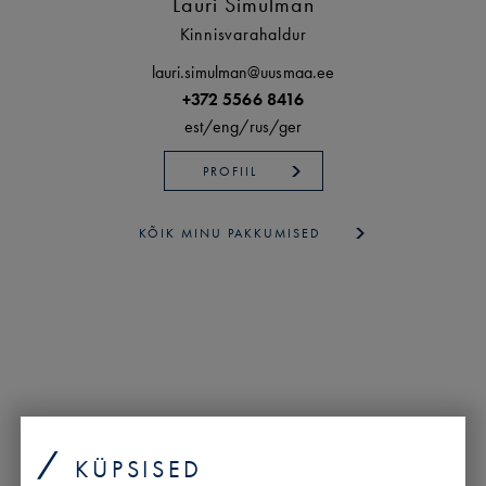
Lauri Simulman
Kinnisvarahaldur
lauri.simulman@uusmaa.ee
+372 5566 8416
est/
eng/
rus/
ger
PROFIIL
KÕIK MINU PAKKUMISED
KÜPSISED