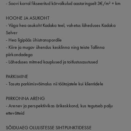
- Soovi korral fikseeritud kõrvalkulud aastaringselt 3€/m² + km
HOONE JA ASUKOHT
- Väga hea asukoht Kadaka teel, vahetus läheduses Kadaka
Selver
- Hea ligipääs ühistranspordile
- Kiire ja mugav ühendus kesklinna ning teiste Tallinna
piirkondadega
- Läheduses mitmed kauplused ja toitlustusasutused
PARKIMINE
- Tasuta parkimisvõimalus nii töötajatele kui klientidele
PIIRKONNA ARENG
- Arenev ja perspektiivikas ärikeskkond, kus tegutseb palju
ettevõtteid
SÕIDUAEG OLULISTESSE SIHTPUNKTIDESSE