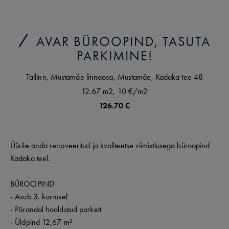
AVAR BÜROOPIND, TASUTA
PARKIMINE!
Tallinn,
Mustamäe linnaosa,
Mustamäe,
Kadaka tee
48
12.67 m2,
10 €
/m2
126.70 €
Üürile anda renoveeritud ja kvaliteetse viimistlusega büroopind
Kadaka teel.
BÜROOPIND
- Asub 3. korrusel
- Põrandal hooldatud parkett
- Üldpind 12,67 m²