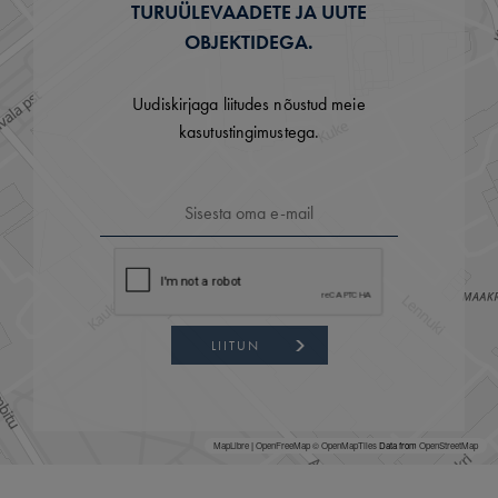
TURUÜLEVAADETE JA UUTE
OBJEKTIDEGA.
Uudiskirjaga liitudes nõustud meie
kasutustingimustega.
LIITUN
MapLibre
|
OpenFreeMap
© OpenMapTiles
Data from
OpenStreetMap