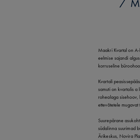
M
Maakri Kvartal on A-k
eelmise sajandi algus
korruseline bürooho
Kvartali peasissepääs
samuti on kvartalis a
rohealaga sisehoov, k
ettevõtetele mugavat
Suurepärane asukoht 
südalinna suurimad b
Ärikeskus, Novira Plaz