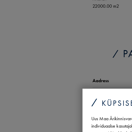
22000.00 m2
P
Aadress
Maakri
19/1
KÜPSIS
Maakri
21
Uus Maa Ärikinnisvara
Maakri
19/1
individuaalse kasutaja