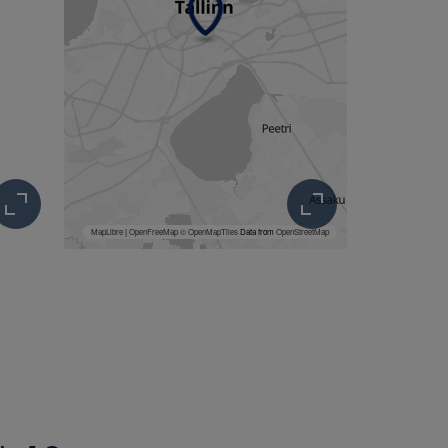
MapLibre
|
OpenFreeMap
© OpenMapTiles
Data from
OpenStreetMap