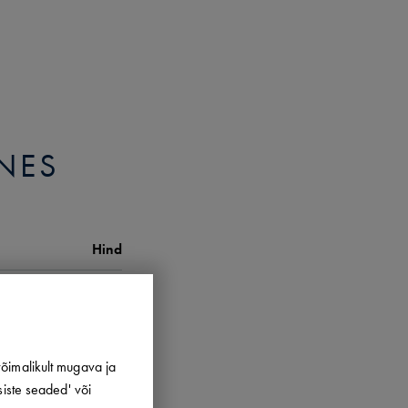
NES
Hind
3644.00
€
2919.07
€
õimalikult mugava ja
4546.00
€
siste seaded' või