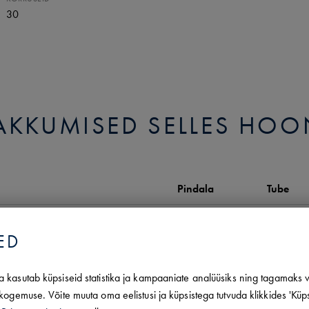
30
AKKUMISED SELLES HOO
Pindala
Tube
364.40 m2
ED
245.30 m2
 kasutab küpsiseid statistika ja kampaaniate analüüsiks ning tagamaks v
227.30 m2
4
kogemuse. Võite muuta oma eelistusi ja küpsistega tutvuda klikkides 'Küp