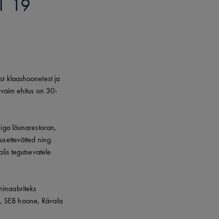
I 19
st klaashoonetest ja
tvaim ehitus on 30-
siga lõunarestoran,
usettevõtted ning
alis tegutsevatele
hinaabriteks
a, SEB hoone, Rävala