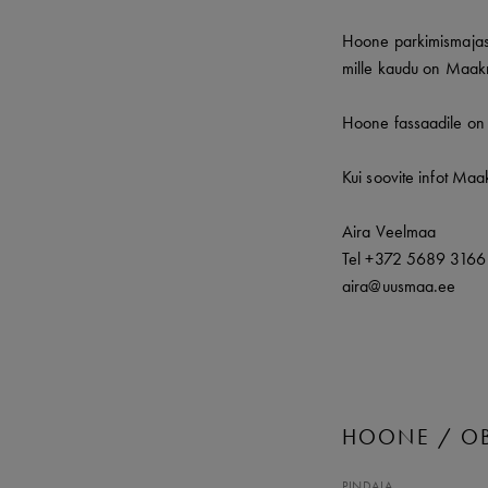
Hoone parkimismajas 
mille kaudu on Maak
Hoone fassaadile on 
Kui soovite infot Maa
Aira Veelmaa
Tel +372 5689 3166
aira@uusmaa.ee
HOONE / OB
PINDALA