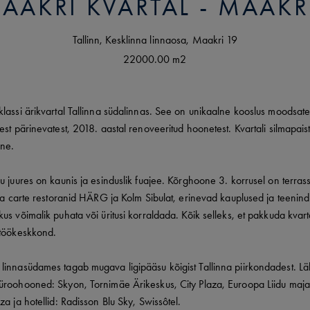
AAKRI KVARTAL - MAAKR
Tallinn
,
Kesklinna linnaosa
,
Maakri
19
22000.00 m2
lassi ärikvartal Tallinna südalinnas. See on unikaalne kooslus moodsate
est pärinevatest, 2018. aastal renoveeritud hoonetest. Kvartali silmapais
one.
u juures on kaunis ja esinduslik fuajee. Kõrghoone 3. korrusel on terras
 la carte restoranid HÄRG ja Kolm Sibulat, erinevad kauplused ja teenind
us võimalik puhata või üritusi korraldada. Kõik selleks, et pakkuda kvart
 töökeskkond.
linnasüdames tagab mugava ligipääsu kõigist Tallinna piirkondadest. Lä
üroohooned: Skyon, Tornimäe Ärikeskus, City Plaza, Euroopa Liidu maj
a ja hotellid: Radisson Blu Sky, Swissôtel.