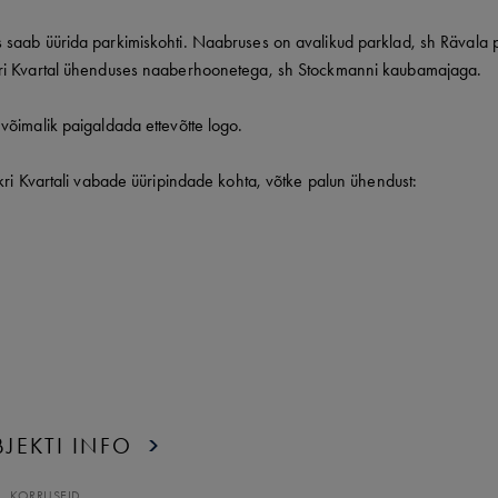
saab üürida parkimiskohti. Naabruses on avalikud parklad, sh Rävala ps
ri Kvartal ühenduses naaberhoonetega, sh Stockmanni kaubamajaga.
võimalik paigaldada ettevõtte logo.
kri Kvartali vabade üüripindade kohta, võtke palun ühendust:
JEKTI INFO
KORRUSEID