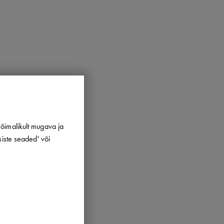
õimalikult mugava ja
siste seaded' või