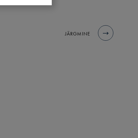
S
JÄRGMINE