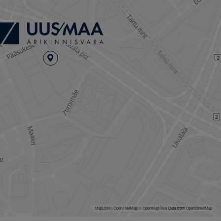
MapLibre
|
OpenFreeMap
© OpenMapTiles
Data from
OpenStreetMap