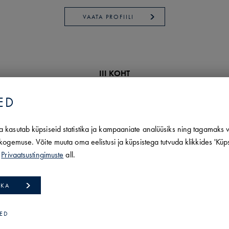
VAATA PROFIILI
III KOHT
ED
 kasutab küpsiseid statistika ja kampaaniate analüüsiks ning tagamaks v
kogemuse. Võite muuta oma eelistusi ja küpsistega tutvuda klikkides 'Küp
l
Privaatsustingimuste
all.
AIRA VEELMAA
Maakler
TKA
VAATA PROFIILI
DED