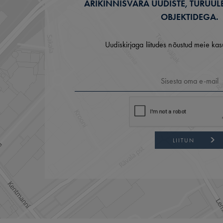
ÄRIKINNISVARA UUDISTE, TURUÜL
OBJEKTIDEGA.
Uudiskirjaga liitudes nõustud meie kas
LIITUN