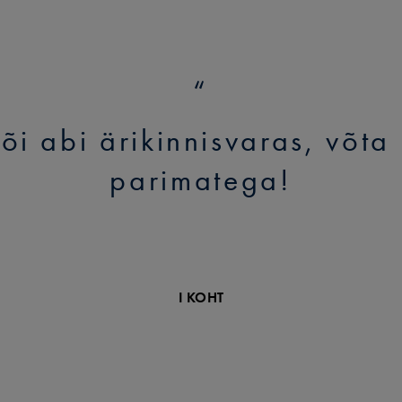
õi abi ärikinnisvaras, võta
parimatega!
I KOHT