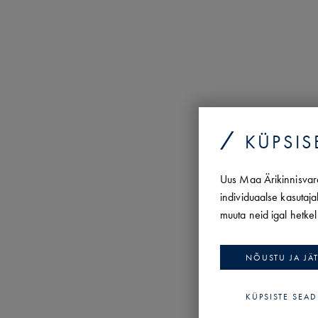
KÜPSIS
Uus Maa Ärikinnisvara
individuaalse kasutaja
muuta neid igal hetke
NÕUSTU JA JÄ
KÜPSISTE SEA