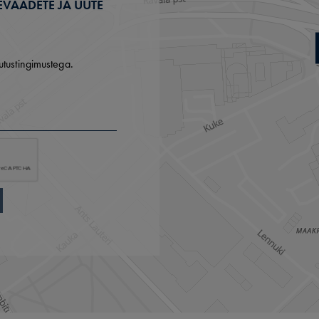
EVAADETE JA UUTE
utustingimustega.