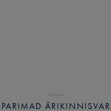
22
.
05
.
2026
U PARIMAD ÄRIKINNISVA