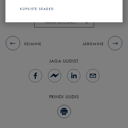
Maakler
KÜPSISTE SEADED
VAATA LÄHEMALT
EELMINE
JÄRGMINE
JAGA UUDIST
PRINDI UUDIS