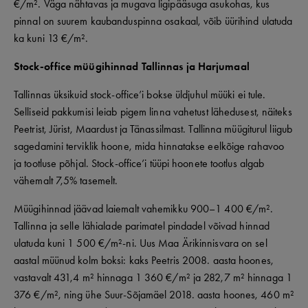
€/m². Väga nähtavas ja mugava ligipääsuga asukohas, kus
pinnal on suurem kaubanduspinna osakaal, võib üürihind ulatuda
ka kuni 13 €/m².
Stock-office müügihinnad Tallinnas ja Harjumaal
Tallinnas üksikuid stock-office’i bokse üldjuhul müüki ei tule.
Selliseid pakkumisi leiab pigem linna vahetust lähedusest, näiteks
Peetrist, Jürist, Maardust ja Tänassilmast. Tallinna müügiturul liigub
sagedamini terviklik hoone, mida hinnatakse eelkõige rahavoo
ja tootluse põhjal. Stock-office’i tüüpi hoonete tootlus algab
vähemalt 7,5% tasemelt.
Müügihinnad jäävad laiemalt vahemikku 900–1 400 €/m².
Tallinna ja selle lähialade parimatel pindadel võivad hinnad
ulatuda kuni 1 500 €/m²-ni. Uus Maa Ärikinnisvara on sel
aastal müünud kolm boksi: kaks Peetris 2008. aasta hoones,
vastavalt 431,4 m² hinnaga 1 360 €/m² ja 282,7 m² hinnaga 1
376 €/m², ning ühe Suur-Sõjamäel 2018. aasta hoones, 460 m²