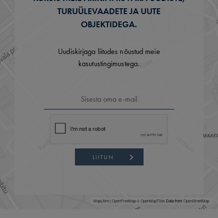
TURUÜLEVAADETE JA UUTE
OBJEKTIDEGA.
Uudiskirjaga liitudes nõustud meie
kasutustingimustega.
LIITUN
MapLibre
|
OpenFreeMap
© OpenMapTiles
Data from
OpenStreetMap