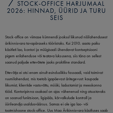
STOCK-OFFICE HARJUMAAL
2026: HINNAD, ÜÜRID JA TURU
SEIS
Stock-office on viimase kümnendi jooksul liikunud nišilahendusest
ärikinnisvara tavapäraseks tööriistaks. Kui 2010. aasta paiku
käsitleti lao, kontori ja müügisaali ühendavat kontseptsiooni
pigem erilahenduse või teatava luksusena, siis täna on sellest
saanud paljude ettevõtete jaoks praktiline standard.
Ettevõtja ei otsi enam ainult esinduslikku fassaadi, vaid toimivat
ruumilahendust, mis toetab igapäevast äritegevust: kaupade
liikumist, klientide vastuvõttu, müüki, ladustamist ja meeskonna
tööd. Kontoripinna osakaal on ajas vähenenud ning otsustavaks
on saanud funktsioon, ligipääs, kõrvalkulude kontroll ja
üürileandja usaldusväärsus. Samas ei ole iga lao- või
tootmishoone stock-office. Uus Maa Ärikinnisvara käsitluses saab