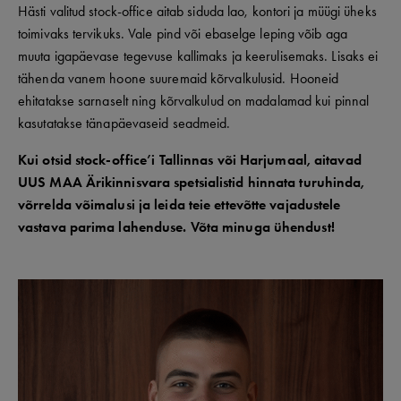
Hästi valitud stock-office aitab siduda lao, kontori ja müügi üheks
toimivaks tervikuks. Vale pind või ebaselge leping võib aga
muuta igapäevase tegevuse kallimaks ja keerulisemaks. Lisaks ei
tähenda vanem hoone suuremaid kõrvalkulusid. Hooneid
ehitatakse sarnaselt ning kõrvalkulud on madalamad kui pinnal
kasutatakse tänapäevaseid seadmeid.
Kui otsid stock-office’i Tallinnas või Harjumaal, aitavad
UUS MAA Ärikinnisvara spetsialistid hinnata turuhinda,
võrrelda võimalusi ja leida teie ettevõtte vajadustele
vastava parima lahenduse. Võta minuga ühendust!