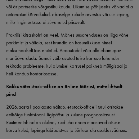
või äripartnerite võrgustiku kaudu. Liikumise põhjuseks võivad olla
ootamatud kõrvalkulud, ebaselge kulude arvestus või üürileping,
mille tingimustesse ei süvenetud piisavalt.
Praktilisi kitsaskohti on veel. Mõnes uusarenduses on liiga vähe
parkimist ja väliala, sest krundid on kasumlikkuse nimel
maksimaalselt täis ehitatud. Veoautodel võib olla ebamugav
manööverdada. Samuti võib avatud teise korruse lahendus
tekitada probleeme, kui alumisel korrusel paikneb müügisaal ja
heli kandub kontoriosasse.
Kokkuvõte: stock-office on äriline tööriist, mitte lihtsalt
pind
2026.aasta I poolaasta näitab, et stock-office’i turul otsitakse
eelkõige funktsiooni, ligipääsu ja kulude prognoositavust.
Ruutmeetrihind on oluline, kuid üha enam määravad otsuse
kõrvalkulud, lepingu läbipaistvus ja üürileandja usaldusväärsus.