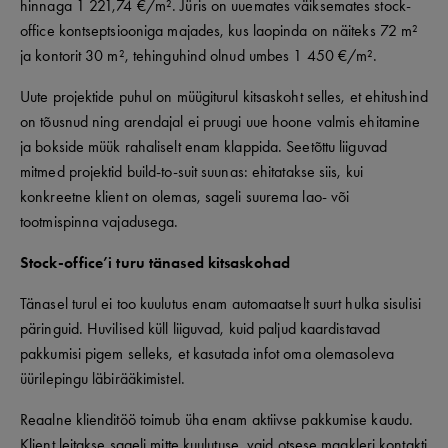
hinnaga 1 221,74 €/m². Jüris on uuemates väiksemates stock-
office kontseptsiooniga majades, kus laopinda on näiteks 72 m²
ja kontorit 30 m², tehinguhind olnud umbes 1 450 €/m².
Uute projektide puhul on müügiturul kitsaskoht selles, et ehitushind
on tõusnud ning arendajal ei pruugi uue hoone valmis ehitamine
ja bokside müük rahaliselt enam klappida. Seetõttu liiguvad
mitmed projektid build-to-suit suunas: ehitatakse siis, kui
konkreetne klient on olemas, sageli suurema lao- või
tootmispinna vajadusega.
Stock-office’i turu tänased kitsaskohad
Tänasel turul ei too kuulutus enam automaatselt suurt hulka sisulisi
päringuid. Huvilised küll liiguvad, kuid paljud kaardistavad
pakkumisi pigem selleks, et kasutada infot oma olemasoleva
üürilepingu läbirääkimistel.
Reaalne klienditöö toimub üha enam aktiivse pakkumise kaudu.
Klient leitakse sageli mitte kuulutuse, vaid otsese maakleri kontakti