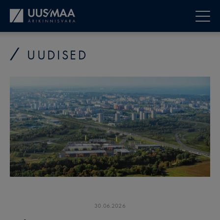
UUDISED
30
.
06
.
2026