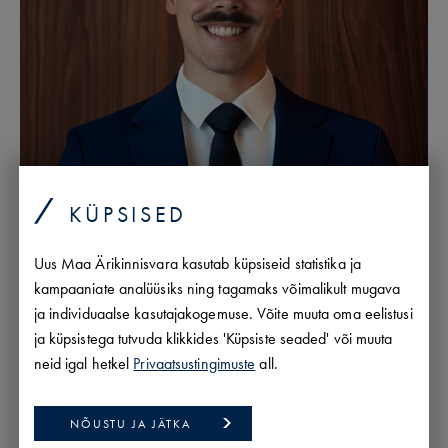
KÜPSISED
Uus Maa Ärikinnisvara kasutab küpsiseid statistika ja
kampaaniate analüüsiks ning tagamaks võimalikult mugava
ja individuaalse kasutajakogemuse. Võite muuta oma eelistusi
ja küpsistega tutvuda klikkides 'Küpsiste seaded' või muuta
neid igal hetkel
Privaatsustingimuste
all.
NÕUSTU JA JÄTKA
ANDI MÖLLER