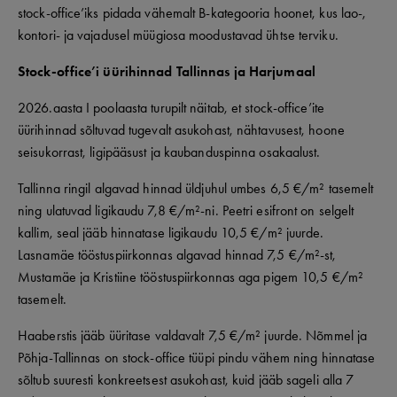
stock-office’iks pidada vähemalt B-kategooria hoonet, kus lao-,
kontori- ja vajadusel müügiosa moodustavad ühtse terviku.
Stock-office’i üürihinnad Tallinnas ja Harjumaal
2026.aasta I poolaasta turupilt näitab, et stock-office’ite
üürihinnad sõltuvad tugevalt asukohast, nähtavusest, hoone
seisukorrast, ligipääsust ja kaubanduspinna osakaalust.
Tallinna ringil algavad hinnad üldjuhul umbes 6,5 €/m² tasemelt
ning ulatuvad ligikaudu 7,8 €/m²-ni. Peetri esifront on selgelt
kallim, seal jääb hinnatase ligikaudu 10,5 €/m² juurde.
Lasnamäe tööstuspiirkonnas algavad hinnad 7,5 €/m²-st,
Mustamäe ja Kristiine tööstuspiirkonnas aga pigem 10,5 €/m²
tasemelt.
Haaberstis jääb üüritase valdavalt 7,5 €/m² juurde. Nõmmel ja
Põhja-Tallinnas on stock-office tüüpi pindu vähem ning hinnatase
sõltub suuresti konkreetsest asukohast, kuid jääb sageli alla 7