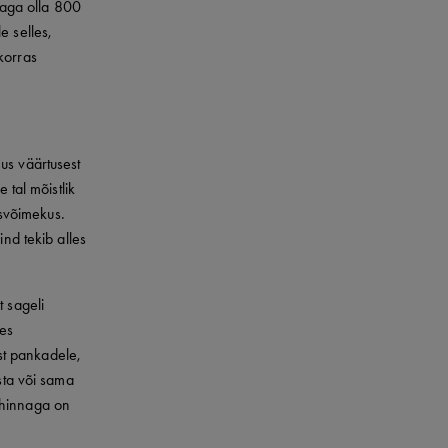
 aga olla 800
e selles,
korras
us väärtusest
 tal mõistlik
isvõimekus.
ind tekib alles
t sageli
es
ist pankadele,
sta või sama
 hinnaga on