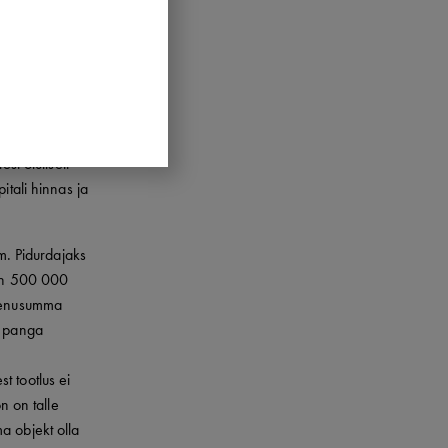
lt ei lahenda
missurve,
aloogika.
riks. See on
st oluliselt
itali hinnas ja
em. Pidurdajaks
 on 500 000
laenusumma
t panga
t tootlus ei
n on talle
ma objekt olla