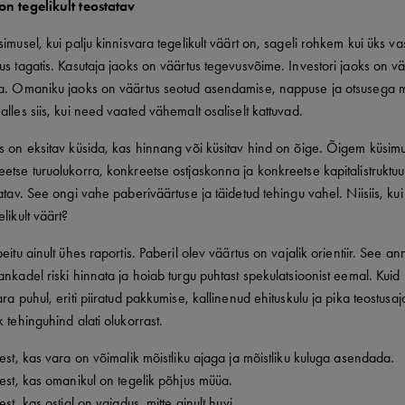
on tegelikult teostatav
simusel, kui palju kinnisvara tegelikult väärt on, sageli rohkem kui üks v
us tagatis. Kasutaja jaoks on väärtus tegevusvõime. Investori jaoks on vää
ka. Omaniku jaoks on väärtus seotud asendamise, nappuse ja otsusega m
alles siis, kui need vaated vähemalt osaliselt kattuvad.
s on eksitav küsida, kas hinnang või küsitav hind on õige. Õigem küsimu
etse turuolukorra, konkreetse ostjaskonna ja konkreetse kapitalistruktuur
tatav. See ongi vahe paberiväärtuse ja täidetud tehingu vahel. Niisiis, kui
likult väärt?
eitu ainult ühes raportis. Paberil olev väärtus on vajalik orientiir. See an
ankadel riski hinnata ja hoiab turgu puhtast spekulatsioonist eemal. Kuid
ra puhul, eriti piiratud pakkumise, kallinenud ehituskulu ja pika teostusaj
k tehinguhind alati olukorrast.
lest, kas vara on võimalik mõistliku ajaga ja mõistliku kuluga asendada.
lest, kas omanikul on tegelik põhjus müüa.
est, kas ostjal on vajadus, mitte ainult huvi.