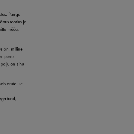
astus. Panga
rtus tootlus ja
itte müüa.
s on, milline
i juures
 palju on sinu
nab arutelule
aga turul,