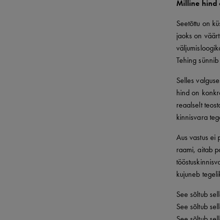
Milline hind 
Seetõttu on kü
jaoks on väärt
väljumisloogi
Tehing sünnib 
Selles valguse
hind on konkre
reaalselt teos
kinnisvara tege
Aus vastus ei p
raami, aitab p
tööstuskinnisva
kujuneb tegeli
See sõltub sel
See sõltub sel
See sõltub sell