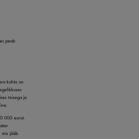
kes peab
vara kohta on
egelikkuses
ses teisega ja
ine.
00 000 eurot.
datav
, mis jääb