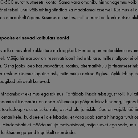
00-500 eurot ruutmeetri kohta. Sama vara omaniku hinnanägemus võib
el teisel juhul võib tehing sündida ka madalamal tasemel. Küsimus ei ol
n moraalselt õigem. Küsimus on selles, milline neist on konkreetses olu
apoolte erinevad kalkulatsioonid
sevadki omavahel kokku turu eri loogikad. Hinnang on metoodiline arvam
kel. Müüja hinnasoov on reservatsioonihind ehk tase, millest allpool ei ole
. Ostja jaoks loeb kasutusväärtus, tootlus, alternatiivkulu ja finantseerim
 keskne küsimus tagatise risk, mitte müüja ootuse õiglus. Lõplik tehinguh
loogikad piisavalt kattuvad.
 hindamisakt eksimus ega takistus. Ta täidab lihtsalt teistsugust rolli, kui tal
ndamisakti eesmärk on anda sõltumatu ja põhjendatav hinnang, tugined
 tootlusloogikale, seisukorrale, asukohale ja riskile. See on vajalik tööri
ja omanikele, kuid see ei ole lubadus, et vara saab sama hinnaga turult o
 Hindamisakt ei mõõda müüja motivatsiooni, ostja survet ega seda, mis
funktsiooniga pind tegelikult asendada.