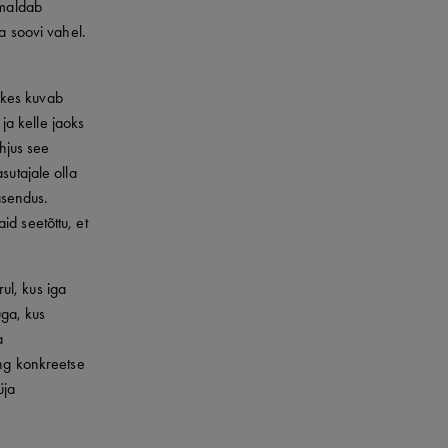
imaldab
a soovi vahel.
, kes kuvab
 ja kelle jaoks
õhjus see
sutajale olla
 asendus.
aid seetõttu, et
rul, kus iga
ga, kus
a
ing konkreetse
üja