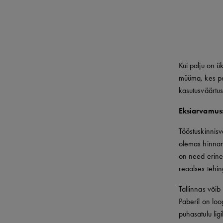
Kui palju on ü
müüma, kes pea
kasutusväärtu
Eksiarvamus:
Tööstuskinnisv
olemas hinnan
on need erine
reaalses tehi
Tallinnas või
Paberil on lo
puhasatulu li