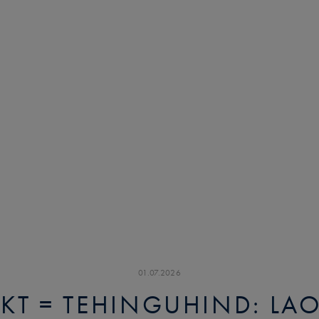
01
.
07
.
2026
KT = TEHINGUHIND: LA