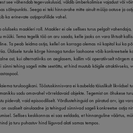
 sest see vähendab tegevuskulusid, väldib ümberkolimise vajadust või võ
as sõlmpunktis. Seega ei teki hinnavahe mitte ainult müüja ootuse ja ostj
b ka erinevate ostjaprofiilide vahel.
ub oluliseks maakleri roll. Maakler ei ole sellises turus pelgalt vahendaja
u müüki. Tema tegelik töö on aru saada, kelle jaoks on vara lihtsalt kallis
iline. Ta peab leidma ostja, kellel on korraga olemas nii kapital kui ka p
viia. Üldisele turule kõrge hinnaga tunduv laohoone võib konkreetsele ka
naalne ost, kui alternatiiviks on aeglasem, kallim või operatiivselt nõrgem
ei sünni tehing sageli mitte seetõttu, et hind muutub kõigile atraktiivseks, v
vastaspool.
aiema turuloogikani. Tööstuskinnisvara ei kaubelda täiuslikult likviidsel tu
manikku sadu omavahel võrreldavaid objekte. Tegemist on õhukese turu
tu pidevalt, vaid episoodiliselt. Võrdlustehinguid on piiratud arv, iga var
 on osaliselt ainulaadne ja tehingud sünnivad sageli konkreetse ostja n
misel. Sellises keskkonnas ei saa eeldada, et hinnanguline väärtus, mü
hind ja turu puhastuv hind liiguvad alati samas tempos.