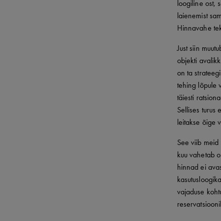
loogiline ost,
laienemist sam
Hinnavahe teki
Just siin muut
objekti avalikk
on ta strateeg
tehing lõpule 
täiesti ratsio
Sellises turus 
leitakse õige 
See viib meid l
kuu vahetab o
hinnad ei avas
kasutusloogika
vajaduse kohtu
reservatsiooni