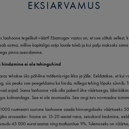
EKSIARVAMUS
ks laohoone tegelikult väärt? Ebamugav vastus on, et see sõltub sellest, 
b ostma, millise kapitaliga ostja lauale tuleb ja kui palju maksaks sama
sega pinna asendamine.
 hindamine ei ole tehinguhind
aras tehakse üks põhiline mõtlemisviga ikka ja jälle. Eeldatakse, et kui 
g, siis peaks see peegeldama ka hinda, millega tehing lõpuks sünnib. T
vad asjad. Sama laohoone võib olla paberil ühe väärtusega, läbirääkimi
ngus kolmandaga. See ei ole anomaalia. See ongi turu normaalne toimim
b 1000 ruutmeetri suurune laohoone saada hinnanguliseks väärtuseks 5
ogika arusaadav: hoone on 15-20 aastat vana, seisukord keskmine, eel
gikaudu 45 000 eurot aastas ning tootlusnõue 9%. Tulemuseks on väärtus