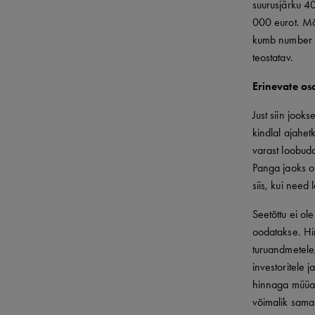
suurusjärku 4
000 eurot. Mõn
kumb number o
teostatav.
Erinevate os
Just siin jook
kindlal ajahet
varast loobuda
Panga jaoks on
siis, kui need 
Seetõttu ei ole
oodatakse. Hi
turuandmetele,
investoritele 
hinnaga müüa.
võimalik sama 