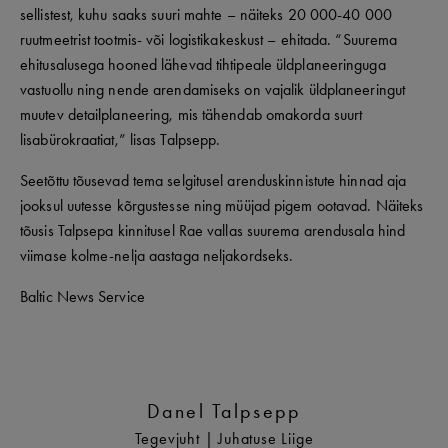
sellistest, kuhu saaks suuri mahte – näiteks 20 000-40 000
ruutmeetrist tootmis- või logistikakeskust – ehitada. “Suurema
ehitusalusega hooned lähevad tihtipeale üldplaneeringuga
vastuollu ning nende arendamiseks on vajalik üldplaneeringut
muutev detailplaneering, mis tähendab omakorda suurt
lisabürokraatiat,” lisas Talpsepp.
Seetõttu tõusevad tema selgitusel arenduskinnistute hinnad aja
jooksul uutesse kõrgustesse ning müüjad pigem ootavad. Näiteks
tõusis Talpsepa kinnitusel Rae vallas suurema arendusala hind
viimase kolme-nelja aastaga neljakordseks.
Baltic News Service
Danel Talpsepp
Tegevjuht | Juhatuse Liige