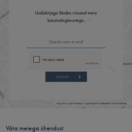
Uudiskirjaga liitudes nõustud meie
kasutustingimustega.
LIITUN
MapLibre
|
OpenFreeMap
© OpenMapTiles
Data from
OpenStreetMap
Võta meiega ühendust