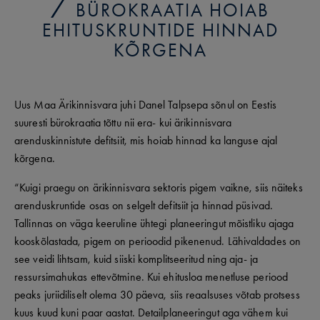
BÜROKRAATIA HOIAB
EHITUSKRUNTIDE HINNAD
KÕRGENA
Uus Maa Ärikinnisvara juhi Danel Talpsepa sõnul on Eestis
suuresti bürokraatia tõttu nii era- kui ärikinnisvara
arenduskinnistute defitsiit, mis hoiab hinnad ka languse ajal
kõrgena.
“Kuigi praegu on ärikinnisvara sektoris pigem vaikne, siis näiteks
arenduskruntide osas on selgelt defitsiit ja hinnad püsivad.
Tallinnas on väga keeruline ühtegi planeeringut mõistliku ajaga
kooskõlastada, pigem on perioodid pikenenud. Lähivaldades on
see veidi lihtsam, kuid siiski komplitseeritud ning aja- ja
ressursimahukas ettevõtmine. Kui ehitusloa menetluse periood
peaks juriidiliselt olema 30 päeva, siis reaalsuses võtab protsess
kuus kuud kuni paar aastat. Detailplaneeringut aga vähem kui