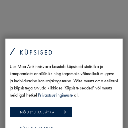
KÜPSISED
Uus Maa Ärikinnisvara kasutab küpsiseid statistika ja
kampaaniate analüüsiks ning tagamaks võimalikult mugava
ja individuaalse kasutajakogemuse. Võite muuta oma eelistusi
01.07.2026
ja küpsistega tutvuda klikkides 'Küpsiste seaded' või muuta
Hindamisakt = tehinguhind: laoturu suurim eksiarvamus
neid igal hetkel
Privaatsustingimuste
all.
LOE LÄHEMALT
NÕUSTU JA JÄTKA
KÜPSISTE SEADED