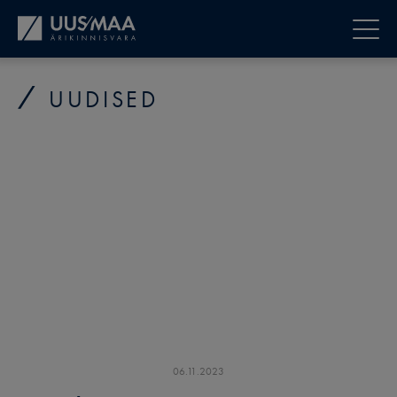
UUDISED
06
.
11
.
2023