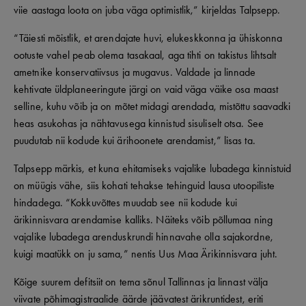
viie aastaga loota on juba väga optimistlik,” kirjeldas Talpsepp.
“Täiesti mõistlik, et arendajate huvi, elukeskkonna ja ühiskonna
ootuste vahel peab olema tasakaal, aga tihti on takistus lihtsalt
ametnike konservatiivsus ja mugavus. Valdade ja linnade
kehtivate üldplaneeringute järgi on vaid väga väike osa maast
selline, kuhu võib ja on mõtet midagi arendada, mistõttu saavadki
heas asukohas ja nähtavusega kinnistud sisuliselt otsa. See
puudutab nii kodude kui ärihoonete arendamist,” lisas ta.
Talpsepp märkis, et kuna ehitamiseks vajalike lubadega kinnistuid
on müügis vähe, siis kohati tehakse tehinguid lausa utoopiliste
hindadega. “Kokkuvõttes muudab see nii kodude kui
ärikinnisvara arendamise kalliks. Näiteks võib põllumaa ning
vajalike lubadega arenduskrundi hinnavahe olla sajakordne,
kuigi maatükk on ju sama,” nentis Uus Maa Ärikinnisvara juht.
Kõige suurem defitsiit on tema sõnul Tallinnas ja linnast välja
viivate põhimagistraalide äärde jäävatest ärikruntidest, eriti